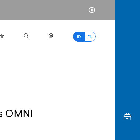
ir
ID
EN
PALING
BANYAK
DICARI
s OMNI
myBCA
Paylate