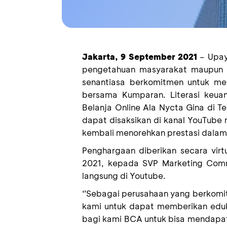
Jakarta,
9
September 2021
–
Upay
pengetahuan masyarakat maupun
senantiasa
berkomitmen untuk me
bersama Kumparan. Literasi keua
Belanja Online Ala Nycta Gina di
dapat disaksikan di kanal YouTube
kembali menorehkan prest
asi
dalam
Penghargaan diberikan secara virt
2021, kepada
SVP Marketing Com
langsung di Youtube.
‘’
Sebagai perusahaan yang berkomi
kami untuk dapat memberikan edu
bagi kami BCA untuk bisa mendapatk