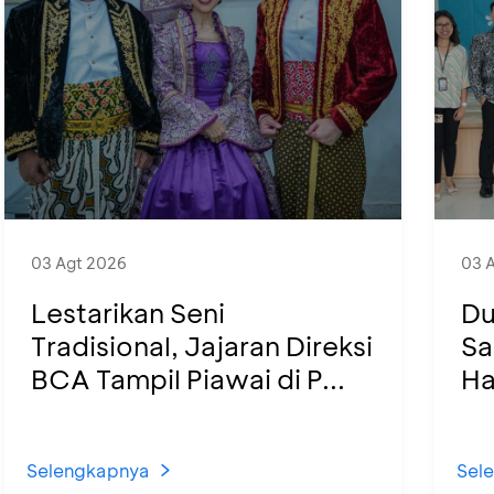
03 Agt 2026
03 
Lestarikan Seni
Du
Tradisional, Jajaran Direksi
Sa
BCA Tampil Piawai di P...
Ha
Selengkapnya
Sel