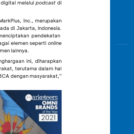
igital melalui
podcast
di
MarkPlus, Inc.
,
merupakan
ada di Jakarta, Indonesia
.
 menciptakan pendekatan
agai elemen seperti
online
men lainnya.
ghargaan ini, diharapkan
rakat, terutama dalam hal
 BCA dengan masyarakat
,’’