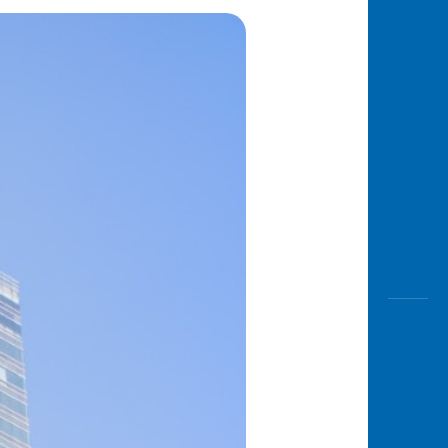
Awas
Modus
Buka
Rekeni
Tahapa
Edukati