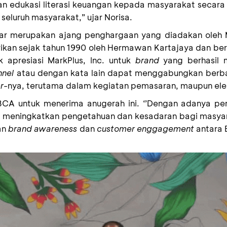
 edukasi literasi keuangan kepada masyarakat secara d
seluruh masyarakat,” ujar Norisa
.
ear merupakan ajang penghargaan yang diadakan oleh
rikan sejak tahun 1990 oleh Hermawan Kartajaya dan ber
 apresiasi MarkPlus, Inc. untuk
brand
yang berhasil
nnel
atau dengan kata lain dapat menggabungkan berb
r-
nya, terutama dalam kegiatan pemasaran, maupun ele
BCA untuk menerima anugerah ini. ‘’
Dengan adanya pen
lu meningkatkan pengetahuan dan kesadaran bagi masya
an
brand awareness
dan
customer enggagement
antara