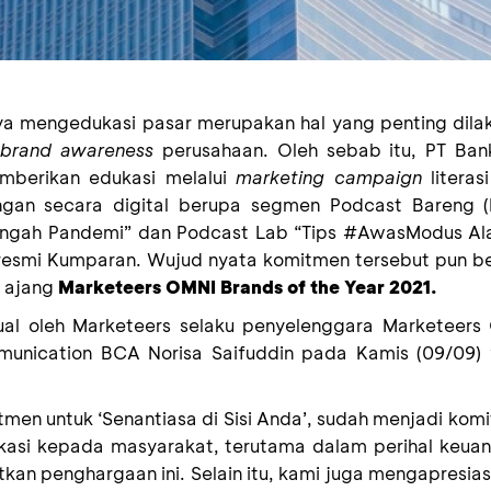
a mengedukasi pasar merupakan hal yang penting dila
brand awareness
perusahaan
.
Oleh sebab itu,
PT Ban
mberikan edukasi melalui
marketing campaign
litera
ngan secara digital berupa segmen Podcast Bareng 
 Tengah Pandemi” dan Podcast Lab “Tips #AwasModus Al
 resmi Kumparan
. Wujud nyata komitmen tersebut pun b
 ajang
Marketeers OMNI Brands of the Year 2021
.
ual oleh
Marketeers
selaku penyelenggara Marketeers 
munication BCA
Norisa Saifuddin
pada
Kamis
(0
9
/09)
tmen untuk
‘Senantiasa di Sisi Anda’
, sudah menjadi ko
kasi kepada masyarakat, terutama dalam perihal keu
an penghargaan ini. Selain itu, kami juga mengapresias