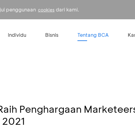
ujui penggunaan
dari kami.
cookies
Individu
Bisnis
Tentang BCA
Kar
aih Penghargaan Marketeer
r 2021