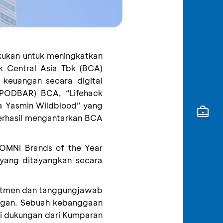
kukan untuk meningkatkan
k Central Asia Tbk (BCA)
si keuangan secara digital
(PODBAR) BCA, “Lifehack
a Yasmin Wildblood” yang
erhasil mengantarkan BCA
OMNI Brands of the Year
 yang ditayangkan secara
mitmen dan tanggungjawab
angan. Sebuah kebanggaan
i dukungan dari
K
umparan