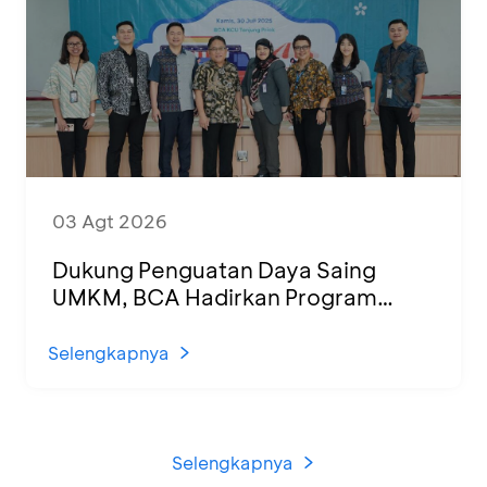
03 Agt 2026
Dukung Penguatan Daya Saing
UMKM, BCA Hadirkan Program
Sertifikasi Halal dan Pelatihan Usaha
di KCU Tanjung Priok
Selengkapnya
Selengkapnya