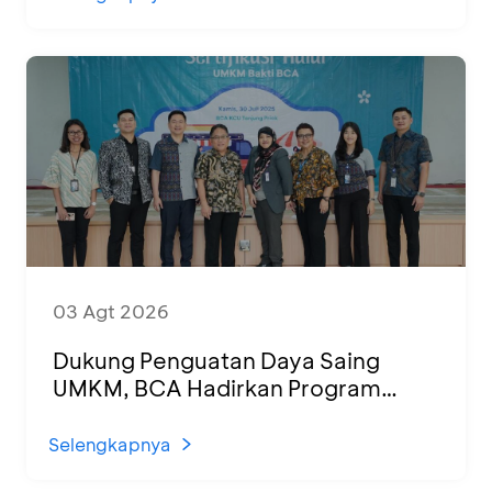
03 Agt 2026
Dukung Penguatan Daya Saing
UMKM, BCA Hadirkan Program
Sertifikasi Halal dan Pelatihan Usaha
di KCU Tanjung Priok
Selengkapnya