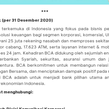
***
k (per 31 Desember 2020)
terkemuka di Indonesia yang fokus pada bisnis pe
 solusi keuangan bagi segmen korporasi, komersial,
ni 25 juta rekening nasabah dan memproses sekitar 
tor cabang, 17.623 ATM, serta layanan internet & mo
es 24 jam. Kehadiran BCA didukung oleh sejumlah en
bankan Syariah, sekuritas, asuransi umum dan ji
ventura. BCA berkomitmen untuk membangun relasi
an Bersama, dan menciptakan dampak positif pada 
si BCA adalah untuk menjadi bank pilihan utama a
erekonomian Indonesia.
pat menghubungi:
Sub Divisi Komunikasi Korporasi