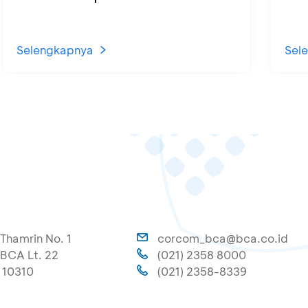
Selengkapnya
Sel
A
 Thamrin No. 1
corcom_bca@bca.co.id
BCA Lt. 22
(021) 2358 8000
 10310
(021) 2358-8339