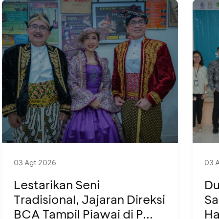
03 Agt 2026
03 
Lestarikan Seni
Du
Tradisional, Jajaran Direksi
Sa
BCA Tampil Piawai di P...
Ha