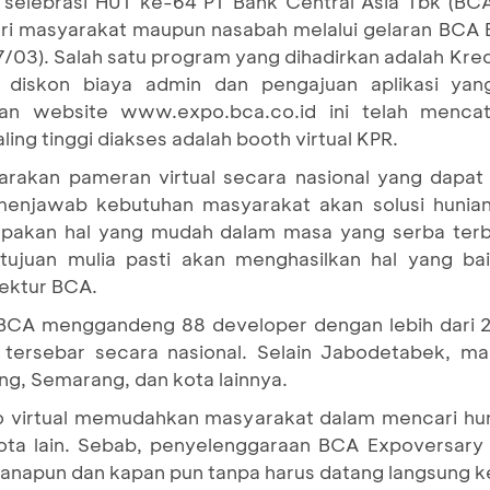
selebrasi HUT ke-64 PT Bank Central Asia Tbk (BC
ari masyarakat maupun nasabah melalui gelaran BCA 
7/03). Salah satu program yang dihadirkan adalah Kre
, diskon biaya admin dan pengajuan aplikasi ya
an website www.expo.bca.co.id ini telah mencata
ing tinggi diakses adalah booth virtual KPR.
akan pameran virtual secara nasional yang dapat 
 menjawab kebutuhan masyarakat akan solusi hunia
pakan hal yang mudah dalam masa yang serba terba
tujuan mulia pasti akan menghasilkan hal yang ba
rektur BCA.
 BCA menggandeng 88 developer dengan lebih dari 2
 tersebar secara nasional. Selain Jabodetabek, m
ng, Semarang, dan kota lainnya.
 virtual memudahkan masyarakat dalam mencari huni
-kota lain. Sebab, penyelenggaraan BCA Expoversary
manapun dan kapan pun tanpa harus datang langsung 