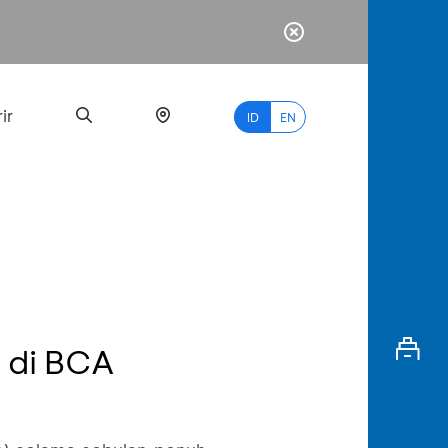
ir
ID
EN
PALING
BANYAK
DICARI
 di BCA
myBCA
Paylate