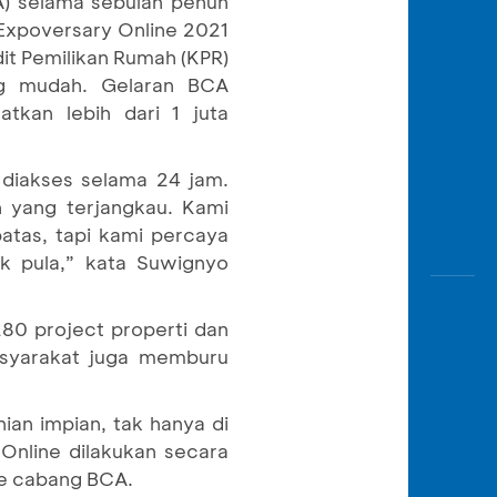
A) selama sebulan penuh
Awas
Expoversary Online 2021
Modus
dit Pemilikan Rumah (KPR)
Buka
ng mudah. Gelaran BCA
Rekeni
tkan lebih dari 1 juta
Tahapa
Edukati
diakses selama 24 jam.
n yang terjangkau. Kami
tas, tapi kami percaya
ik pula,” kata Suwignyo
80 project properti dan
asyarakat juga memburu
an impian, tak hanya di
 Online dilakukan secara
ke cabang BCA.