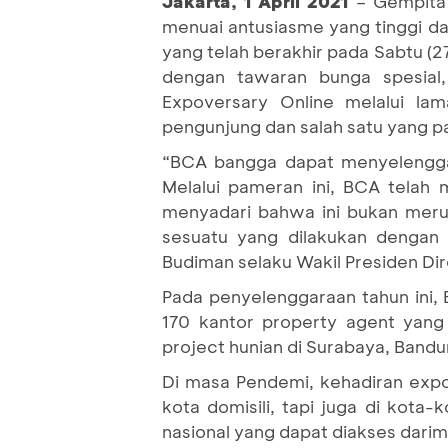
Jakarta,
1 April
2021
– Gempita 
menuai antusiasme yang tinggi d
yang telah berakhir pada Sabtu (2
dengan tawaran bunga spesial
Expoversary Online melalui lam
pengunjung dan salah satu yang pal
“BCA bangga dapat menyelenggar
Melalui pameran ini, BCA telah
menyadari bahwa ini bukan meru
sesuatu yang dilakukan dengan 
Budiman selaku Wakil Presiden Di
Pada penyelenggaraan tahun ini,
170 kantor property agent yang
project hunian di Surabaya, Bandu
Di masa Pendemi, kehadiran expo
kota domisili, tapi juga di kota
nasional yang dapat diakses dari