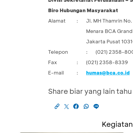
Biro Hubungan Masyarakat
Alamat
Jl. MH Thamrin No. 
:
BCA Grand 
				Menara 
Jakarta Pusat 103
Telepon
:
(021) 2358-80
Fax
:
(021) 2358-8339
E-mail
:
humas@bca.co.id
Share biar yang lain tahu
Kegiatan