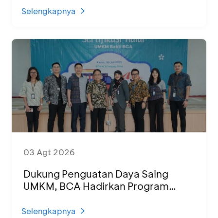
Selengkapnya
03 Agt 2026
Dukung Penguatan Daya Saing
UMKM, BCA Hadirkan Program
Sertifikasi Halal dan Pelatihan Usaha
di KCU Tanjung Priok
Selengkapnya