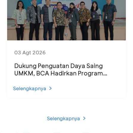
03 Agt 2026
Dukung Penguatan Daya Saing
UMKM, BCA Hadirkan Program
Sertifikasi Halal dan Pelatihan Usaha
di KCU Tanjung Priok
Selengkapnya
Selengkapnya