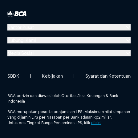
Kantor Pusat
Menara BCA, Grand Indonesia
Hubungi Kami
Jl. MH Thamrin No. 1
Media Sosial
Jakarta 10310
Halo BCA 1500888
GoodLife BCA
Solusi BCA
Lokasi BCA Lainnya
halobca@bca.co.id
SBDK
|
Kebijakan
|
Syarat dan Ketentuan
@goodlifebca
@BankBCA
62 811 1500 998
BCA berizin dan diawasi oleh Otoritas Jasa Keuangan & Bank
Indonesia
Lihat Semua Media Sosial
BCA merupakan peserta penjaminan LPS. Maksimum nilai simpanan
yang dijamin LPS per Nasabah per Bank adalah Rp2 miliar.
Untuk cek Tingkat Bunga Penjaminan LPS, klik
di sini