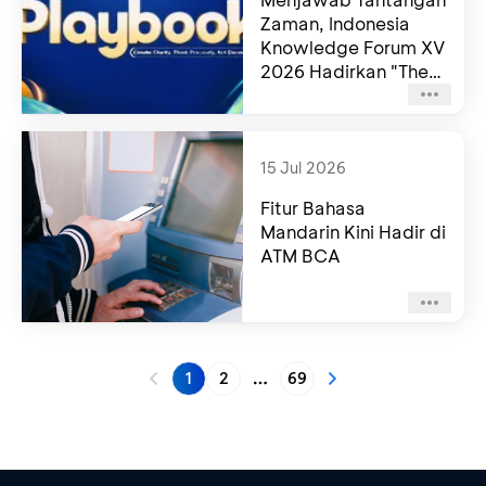
Zaman, Indonesia
Knowledge Forum XV
2026 Hadirkan "The
Next Playbook"
15 Jul 2026
Fitur Bahasa
Mandarin Kini Hadir di
ATM BCA
1
2
69
More pages