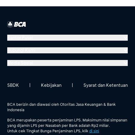
Kantor Pusat
Menara BCA, Grand Indonesia
Hubungi Kami
Jl. MH Thamrin No. 1
Media Sosial
Jakarta 10310
Halo BCA 1500888
GoodLife BCA
Solusi BCA
Lokasi BCA Lainnya
halobca@bca.co.id
SBDK
|
Kebijakan
|
Syarat dan Ketentuan
@goodlifebca
@BankBCA
62 811 1500 998
BCA berizin dan diawasi oleh Otoritas Jasa Keuangan & Bank
Indonesia
Lihat Semua Media Sosial
BCA merupakan peserta penjaminan LPS. Maksimum nilai simpanan
yang dijamin LPS per Nasabah per Bank adalah Rp2 miliar.
Untuk cek Tingkat Bunga Penjaminan LPS, klik
di sini