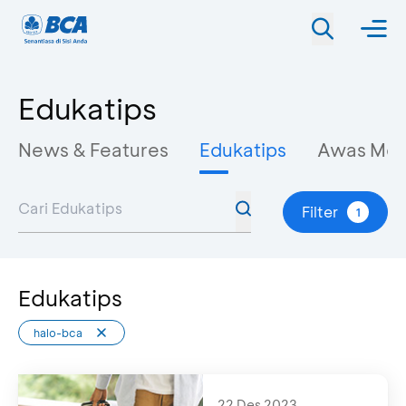
Edukatips
News & Features
Edukatips
Awas Mo
Filter
1
Edukatips
halo-bca
22 Des 2023