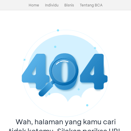
Home
Individu
Bisnis
Tentang BCA
Wah, halaman yang kamu cari
tidak ketemu. Silakan periksa URL