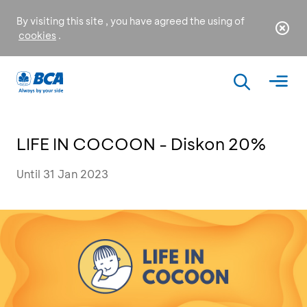
By visiting this site , you have agreed the using of
cookies
.
LIFE IN COCOON - Diskon 20%
Until 31 Jan 2023