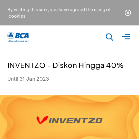
By visiting this site , you have agreed the using of
cookies
.
INVENTZO - Diskon Hingga 40%
Until 31 Jan 2023