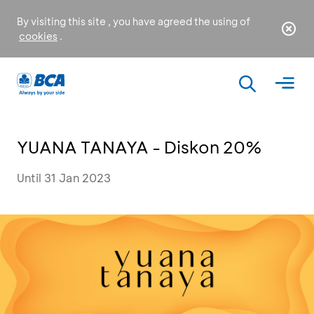
By visiting this site , you have agreed the using of
cookies
.
YUANA TANAYA - Diskon 20%
Until 31 Jan 2023