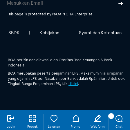
This page is protected by reCAPTCHA Enterprise.
SBDK
Kebijakan
Syarat dan Ketentuan
|
|
BCA berizin dan diawasi oleh Otoritas Jasa Keuangan & Bank
Indonesia
BCA merupakan peserta penjaminan LPS. Maksimum nilai simpanan
yang dijamin LPS per Nasabah per Bank adalah Rp2 miliar. Untuk cek
Tingkat Bunga Penjaminan LPS, klik
di sini
.
Login
Produk
Layanan
Promo
Webform
Chat