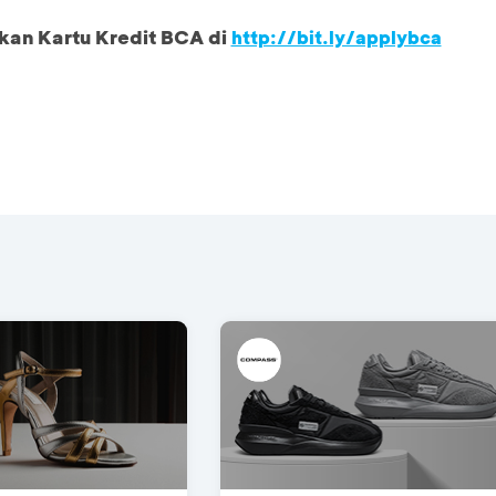
kan Kartu Kredit BCA di
http://bit.ly/applybca