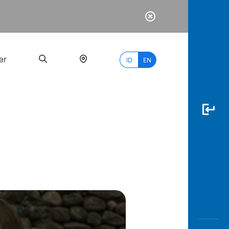
er
ID
EN
Most
Popular
Search
myBCA
Paylate