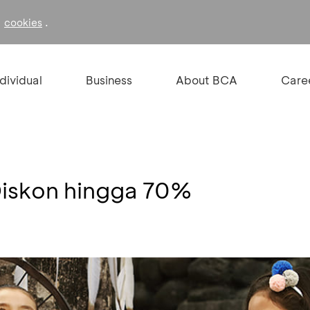
f
.
cookies
ndividual
Business
About BCA
Care
iskon hingga 70%