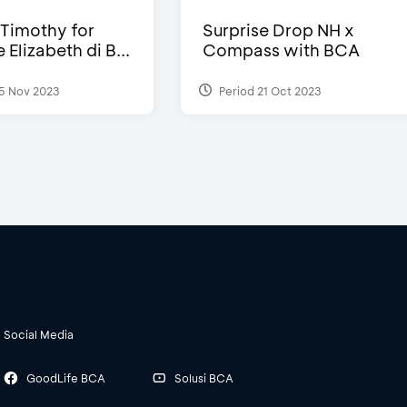
Timothy for
Surprise Drop NH x
Elizabeth di B...
Compass with BCA
5 Nov 2023
Period 21 Oct 2023
Social Media
GoodLife BCA
Solusi BCA