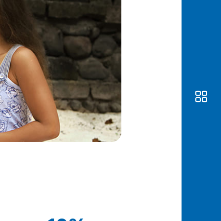
Awas
Modus
Open
Saving
Accoun
Edukati