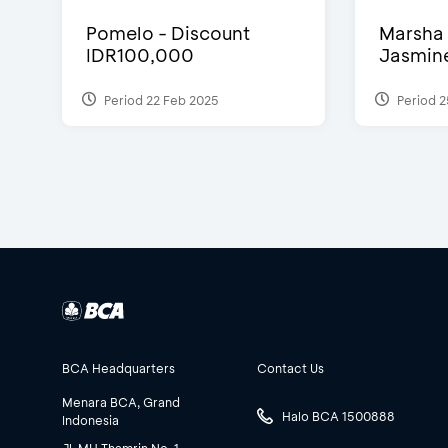
Pomelo - Discount
Marsha 
IDR100,000
Jasmine 
Period 22 Feb 2025
Period 2
BCA Headquarters
Contact Us
Menara BCA, Grand
Halo BCA 1500888
Indonesia