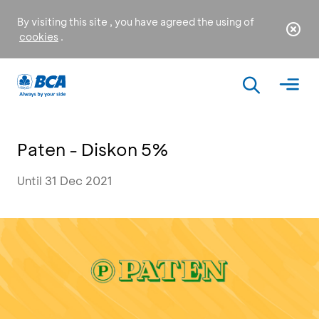
By visiting this site , you have agreed the using of
cookies
.
Paten - Diskon 5%
Until 31 Dec 2021