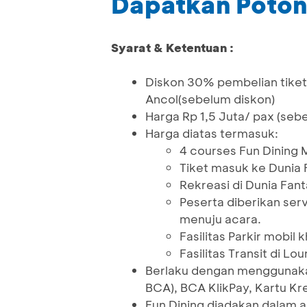
Dapatkan Poto
Syarat & Ketentuan :
Diskon 30% pembelian tiket
Ancol(sebelum diskon)
Harga Rp 1,5 Juta/ pax (seb
Harga diatas termasuk:
4 courses Fun Dining 
Tiket masuk ke Dunia 
Rekreasi di Dunia Fant
Peserta diberikan ser
menuju acara.
Fasilitas Parkir mobil 
Fasilitas Transit di L
Berlaku dengan menggunaka
BCA), BCA KlikPay, Kartu Kr
Fun Dining diadakan dalam a