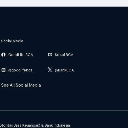
Social Media
GoodLife BCA
Solusi BCA
@goodlifebca
@BankBCA
See All Social Media
(Otoritas Jasa Keuangan) & Bank Indonesia