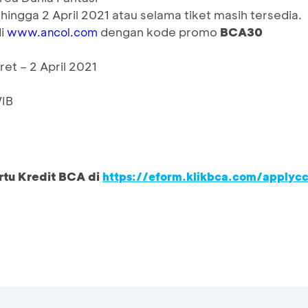
ingga 2 April 2021 atau selama tiket masih tersedia.
di
dengan kode promo
BCA30
www.ancol.com
ret – 2 April 2021
WIB
rtu Kredit BCA di
https://eform.klikbca.com/applyc