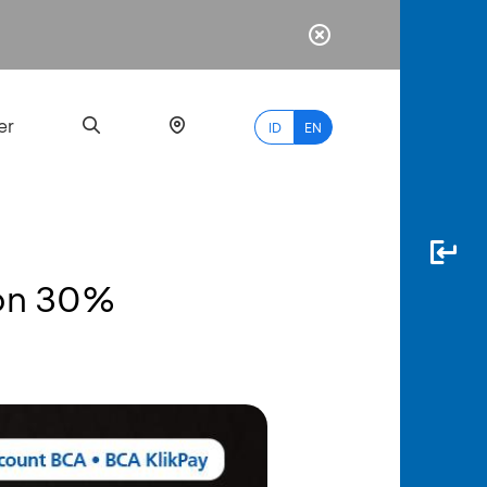
er
ID
EN
kon 30%
Most
Popular
Search
myBCA
Paylate