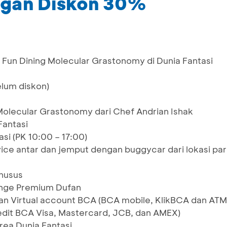
ngan Diskon 30%
 Fun Dining Molecular Grastonomy di Dunia Fantasi
elum diskon)
Molecular Grastonomy dari Chef Andrian Ishak
Fantasi
asi (PK 10:00 – 17:00)
vice antar dan jemput dengan buggycar dari lokasi par
khusus
ounge Premium Dufan
n Virtual account BCA (BCA mobile, KlikBCA dan ATM
edit BCA Visa, Mastercard, JCB, dan AMEX)
rea Dunia Fantasi