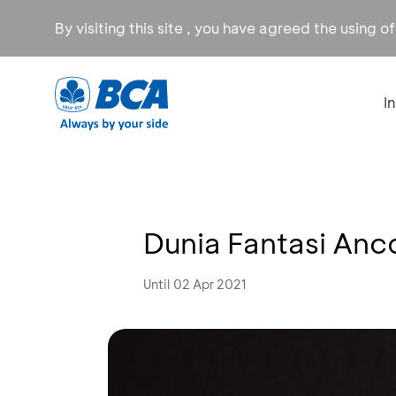
By visiting this site , you have agreed the using o
I
Dunia Fantasi Anc
Until 02 Apr 2021