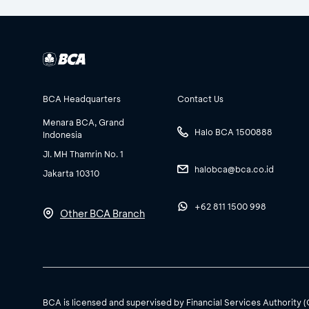
BCA Headquarters
Contact Us
Menara BCA, Grand
Halo BCA 1500888
Indonesia
Jl. MH Thamrin No. 1
halobca@bca.co.id
Jakarta 10310
+62 811 1500 998
Other BCA Branch
BCA is licensed and supervised by Financial Services Authority 