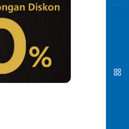
Awas
Modus
Open
Saving
Accoun
Edukati