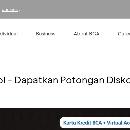
f
.
cookies
ndividual
Business
About BCA
Care
ol - Dapatkan Potongan Dis