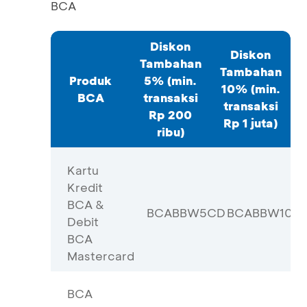
BCA
Diskon
Diskon
Tambahan
Tambahan
Produk
5% (min.
10% (min.
BCA
transaksi
transaksi
Rp 200
Rp 1 juta)
ribu)
Kartu
Kredit
BCA &
BCABBW5CD
BCABBW10C
Debit
BCA
Mastercard
BCA