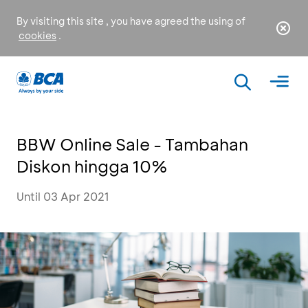
By visiting this site , you have agreed the using of
cookies
.
BBW Online Sale - Tambahan
Diskon hingga 10%
Until 03 Apr 2021