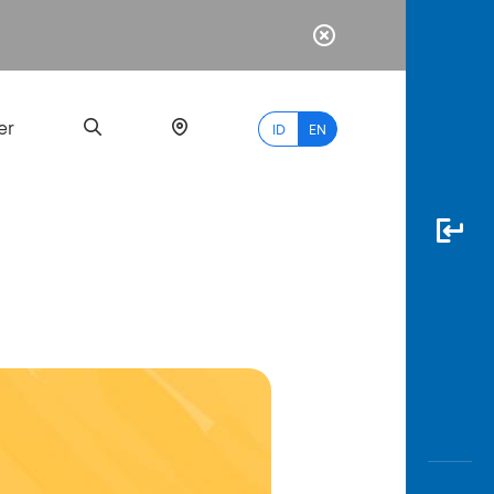
er
ID
EN
Most
Popular
Search
myBCA
Paylate