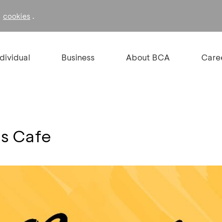
f
.
cookies
ndividual
Business
About BCA
Care
ns Cafe