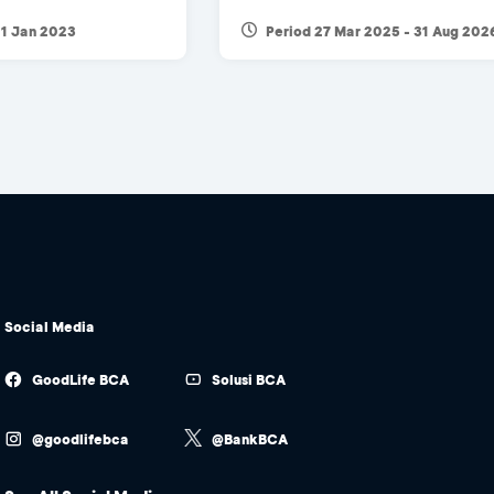
21 Jan 2023
Period 27 Mar 2025 - 31 Aug 202
Social Media
GoodLife BCA
Solusi BCA
@goodlifebca
@BankBCA