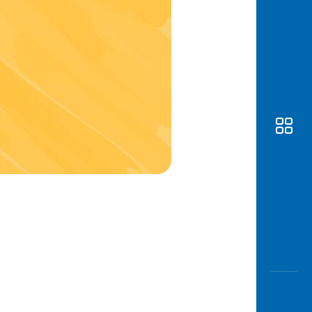
Awas
Modus
Open
Saving
Accoun
Edukati