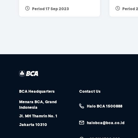
Period 17 Sep 2023
Period 
BCA Headquarters
Contact Us
Menara BCA, Grand
Halo BCA 1500888
Indonesia
Jl. MH Thamrin No. 1
halobca@bca.co.id
Jakarta 10310