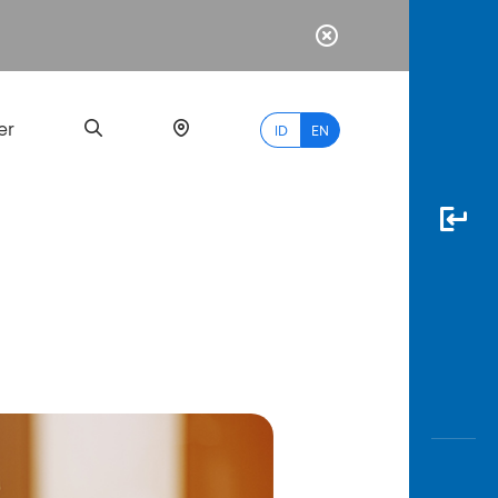
er
ID
EN
Most
Popular
Search
myBCA
Paylate