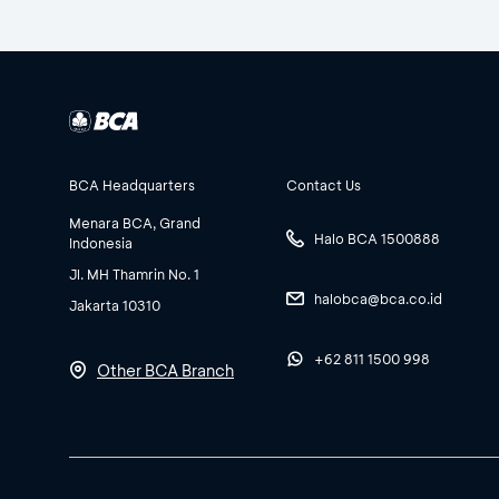
BCA Headquarters
Contact Us
Menara BCA, Grand
Halo BCA 1500888
Indonesia
Jl. MH Thamrin No. 1
halobca@bca.co.id
Jakarta 10310
+62 811 1500 998
Other BCA Branch