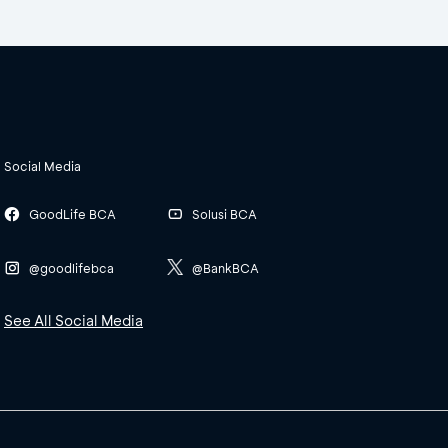
Social Media
GoodLife BCA
Solusi BCA
@goodlifebca
@BankBCA
See All Social Media