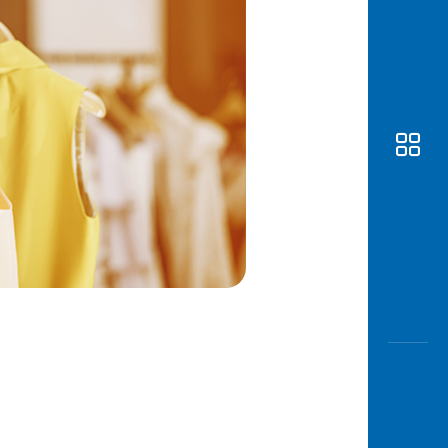
Awas
Modus
Open
Saving
Accoun
Edukati