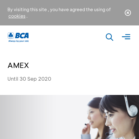
By visiting this site , you have agreed the using of
cookies
.
AMEX
Until 30 Sep 2020