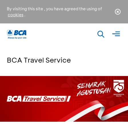
By visiting this site , you have agreed the using of
cookies
.
BCA Travel Service