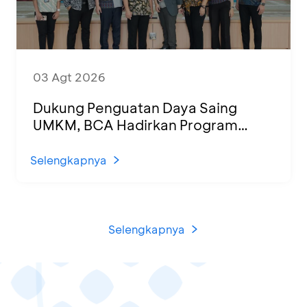
03 Agt 2026
Dukung Penguatan Daya Saing
UMKM, BCA Hadirkan Program
Sertifikasi Halal dan Pelatihan Usaha
di KCU Tanjung Priok
Selengkapnya
Selengkapnya