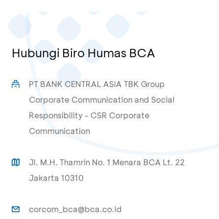
Hubungi Biro Humas BCA
PT BANK CENTRAL ASIA TBK Group
Corporate Communication and Social
Responsibility - CSR Corporate
Communication
Jl. M.H. Thamrin No. 1 Menara BCA Lt. 22
Jakarta 10310
corcom_bca@bca.co.id