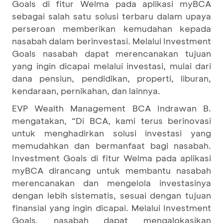
Goals di fitur Welma pada aplikasi myBCA
sebagai salah satu solusi terbaru dalam upaya
perseroan memberikan kemudahan kepada
nasabah dalam berinvestasi. Melalui Investment
Goals nasabah dapat merencanakan tujuan
yang ingin dicapai melalui investasi, mulai dari
dana pensiun, pendidikan, properti, liburan,
kendaraan, pernikahan, dan lainnya.
EVP Wealth Management BCA Indrawan B.
mengatakan, “Di BCA, kami terus berinovasi
untuk menghadirkan solusi investasi yang
memudahkan dan bermanfaat bagi nasabah.
Investment Goals di fitur Welma pada aplikasi
myBCA dirancang untuk membantu nasabah
merencanakan dan mengelola investasinya
dengan lebih sistematis, sesuai dengan tujuan
finansial yang ingin dicapai. Melalui Investment
Goals, nasabah dapat mengalokasikan