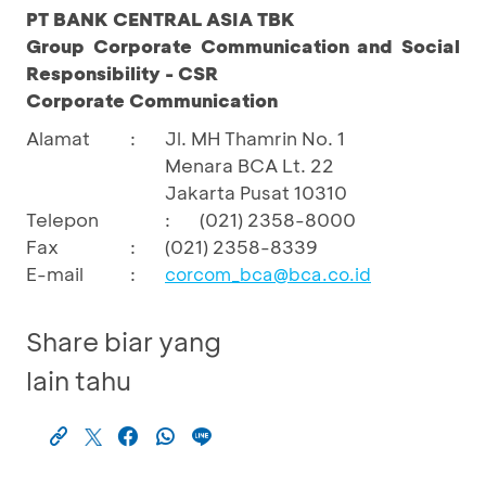
PT BANK CENTRAL ASIA TBK
Group Corporate Communication and Social
Responsibility - CSR
Corporate Communication
Alamat
:
Jl. MH Thamrin No. 1
Menara BCA Lt. 22
Jakarta Pusat 10310
Telepon
:
(021) 2358-8000
Fax
:
(021) 2358-8339
E-mail
:
corcom_bca@bca.co.id
Share biar yang
lain tahu