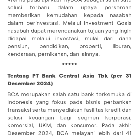
solusi terbaru dalam upaya perseroan
memberikan kemudahan kepada nasabah
dalam berinvestasi. Melalui Investment Goals
nasabah dapat merencanakan tujuan yang ingin
dicapai melalui investasi, mulai dari dana
pensiun, pendidikan, properti, liburan,
kendaraan, pernikahan, dan lainnya.
*****
Tentang PT Bank Central Asia Tbk (per 31
Desember 2024)
BCA merupakan salah satu bank terkemuka di
Indonesia yang fokus pada bisnis perbankan
transaksi serta menyediakan fasilitas kredit dan
solusi keuangan bagi segmen korporasi,
komersial, UKM, dan konsumer. Pada akhir
Desember 2024, BCA melayani lebih dari 41