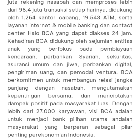
juta rekening nasabah dan memproses lebih
dari 98,4 juta transaksi setiap harinya, didukung
oleh 1.264 kantor cabang, 19.543 ATM, serta
layanan internet & mobile banking dan contact
center Halo BCA yang dapat diakses 24 jam.
Kehadiran BCA didukung oleh sejumlah entitas
anak yang berfokus pada pembiayaan
kendaraan, perbankan Syariah, sekuritas,
asuransi umum dan jiwa, perbankan digital,
pengiriman uang, dan pemodal ventura. BCA
berkomitmen untuk membangun relasi jangka
panjang dengan nasabah, mengutamakan
kepentingan bersama, dan menciptakan
dampak positif pada masyarakat luas. Dengan
lebih dari 27.000 karyawan, visi BCA adalah
untuk menjadi bank pilihan utama andalan
masyarakat yang berperan sebagai pilar
penting perekonomian Indonesia.