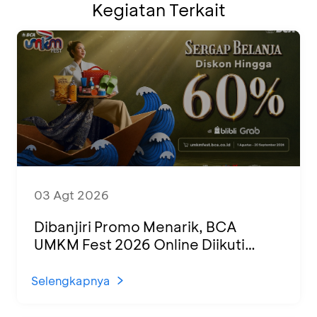
Kegiatan Terkait
03 Agt 2026
Dibanjiri Promo Menarik, BCA
UMKM Fest 2026 Online Diikuti
1.500 UMKM dari Berbagai Daerah
Selengkapnya