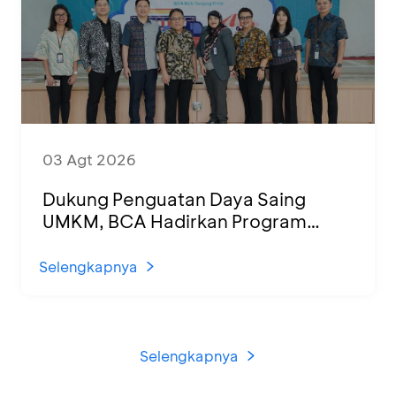
03 Agt 2026
Dukung Penguatan Daya Saing
UMKM, BCA Hadirkan Program
Sertifikasi Halal dan Pelatihan Usaha
di KCU Tanjung Priok
Selengkapnya
Selengkapnya