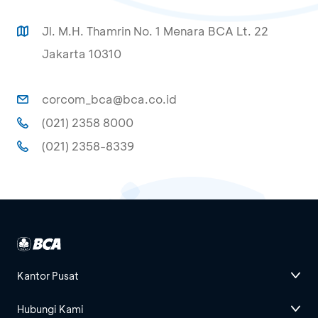
Jl. M.H. Thamrin No. 1 Menara BCA Lt. 22
Jakarta 10310
corcom_bca@bca.co.id
(021) 2358 8000
(021) 2358-8339
Kantor Pusat
Hubungi Kami