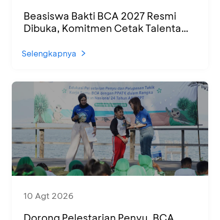
Beasiswa Bakti BCA 2027 Resmi
Dibuka, Komitmen Cetak Talenta
Muda untuk SDM Indonesia yang
Unggul
Selengkapnya
10 Agt 2026
Dorong Pelestarian Penyu, BCA