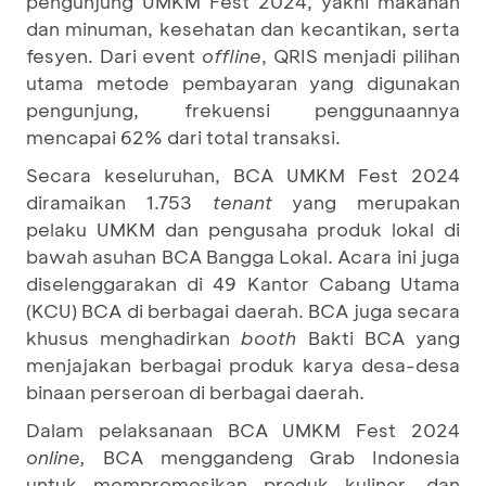
pengunjung UMKM Fest 2024, yakni makanan
dan minuman, kesehatan dan kecantikan, serta
fesyen. Dari event
offline
, QRIS menjadi pilihan
utama metode pembayaran yang digunakan
pengunjung, frekuensi penggunaannya
mencapai 62% dari total transaksi.
Secara keseluruhan, BCA UMKM Fest 2024
diramaikan 1.753
tenant
yang merupakan
pelaku UMKM dan pengusaha produk lokal di
bawah asuhan BCA Bangga Lokal. Acara ini juga
diselenggarakan di 49 Kantor Cabang Utama
(KCU) BCA di berbagai daerah. BCA juga secara
khusus menghadirkan
booth
Bakti BCA yang
menjajakan berbagai produk karya desa-desa
binaan perseroan di berbagai daerah.
Dalam pelaksanaan BCA UMKM Fest 2024
online,
BCA menggandeng Grab Indonesia
untuk mempromosikan produk kuliner, dan