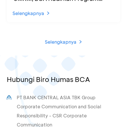
Sertifikasi Halal dan Pelatihan Usaha
di KCU Tanjung Priok
Selengkapnya
Selengkapnya
Hubungi Biro Humas BCA
PT BANK CENTRAL ASIA TBK Group
Corporate Communication and Social
Responsibility - CSR Corporate
Communication