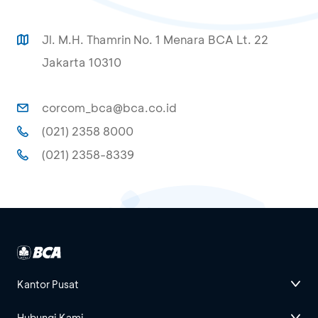
Jl. M.H. Thamrin No. 1 Menara BCA Lt. 22
Jakarta 10310
corcom_bca@bca.co.id
(021) 2358 8000
(021) 2358-8339
Kantor Pusat
Hubungi Kami