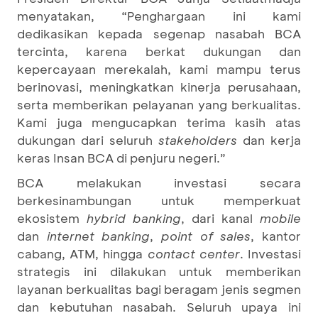
menyatakan, “Penghargaan ini kami
dedikasikan kepada segenap nasabah BCA
tercinta, karena berkat dukungan dan
kepercayaan merekalah, kami mampu terus
berinovasi, meningkatkan kinerja perusahaan,
serta memberikan pelayanan yang berkualitas.
Kami juga mengucapkan terima kasih atas
dukungan dari seluruh
stakeholders
dan kerja
keras Insan BCA di penjuru negeri.”
BCA melakukan investasi secara
berkesinambungan untuk memperkuat
ekosistem
hybrid banking
, dari kanal
mobile
dan
internet banking
,
point of sales
, kantor
cabang, ATM, hingga
contact center
. Investasi
strategis ini dilakukan untuk memberikan
layanan berkualitas bagi beragam jenis segmen
dan kebutuhan nasabah. Seluruh upaya ini