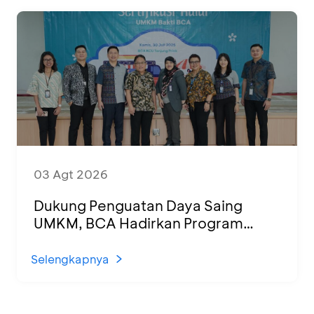
03 Agt 2026
Dukung Penguatan Daya Saing
UMKM, BCA Hadirkan Program
Sertifikasi Halal dan Pelatihan Usaha
di KCU Tanjung Priok
Selengkapnya