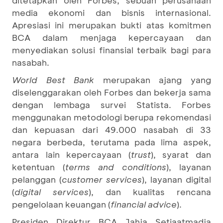
ditetapkan oleh Forbes, sebuah perusahaan
media ekonomi dan bisnis internasional.
Apresiasi ini merupakan bukti atas komitmen
BCA dalam menjaga kepercayaan dan
menyediakan solusi finansial terbaik bagi para
nasabah.
World Best Bank
merupakan ajang yang
diselenggarakan oleh Forbes dan bekerja sama
dengan lembaga survei Statista. Forbes
menggunakan metodologi berupa rekomendasi
dan kepuasan dari 49.000 nasabah di 33
negara berbeda, terutama pada lima aspek,
antara lain kepercayaan (
trust
), syarat dan
ketentuan (
terms and conditions
), layanan
pelanggan (
customer services
), layanan digital
(
digital services
), dan kualitas rencana
pengelolaan keuangan (
financial advice
).
Presiden Direktur BCA Jahja Setiaatmadja