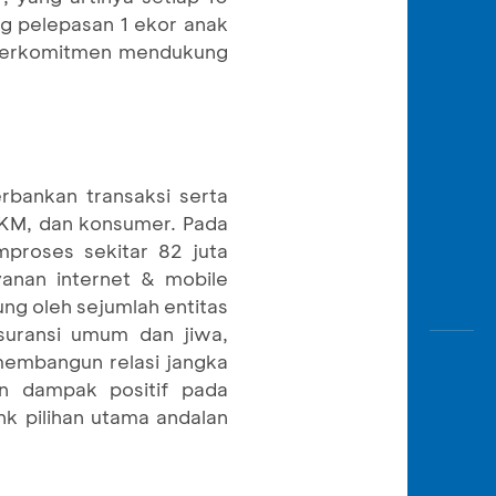
g pelepasan 1 ekor anak
A berkomitmen mendukung
rbankan transaksi serta
 UKM, dan konsumer. Pada
proses sekitar 82 juta
yanan internet & mobile
ng oleh sejumlah entitas
suransi umum dan jiwa,
membangun relasi jangka
n dampak positif pada
nk pilihan utama andalan