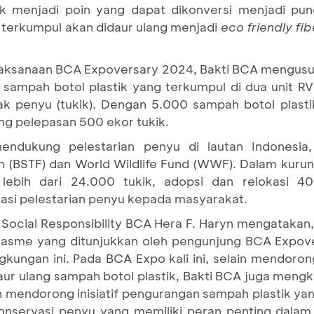
k menjadi poin yang dapat dikonversi menjadi pun
g terkumpul akan didaur ulang menjadi
eco friendly fib
laksanaan BCA Expoversary 2024, Bakti BCA mengus
10 sampah botol plastik yang terkumpul di dua unit 
k penyu (tukik). Dengan 5.000 sampah botol plast
g pelepasan 500 ekor tukik.
endukung pelestarian penyu di lautan Indonesi
n (BSTF) dan World Wildlife Fund (WWF). Dalam kur
 lebih dari 24.000 tukik, adopsi dan relokasi 4
si pelestarian penyu kepada masyarakat.
ocial Responsibility BCA Hera F. Haryn mengatakan,
usiasme yang ditunjukkan oleh pengunjung BCA Expo
ngkungan ini. Pada BCA Expo kali ini, selain mendor
aur ulang sampah botol plastik, Bakti BCA juga men
in mendorong inisiatif pengurangan sampah plastik y
onservasi penyu yang memiliki peran penting dala