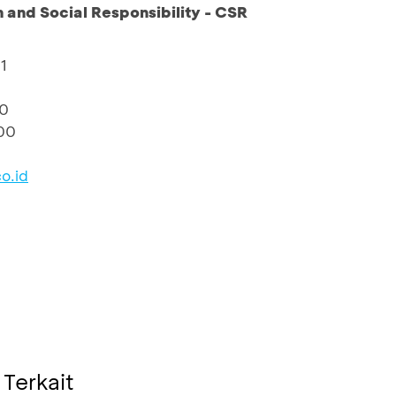
and Social Responsibility - CSR
1
10
00
o.id
 Terkait