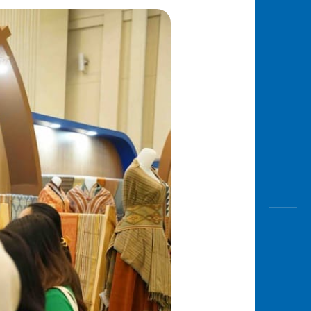
Awas
Modus
Buka
Rekeni
Tahapa
Edukati