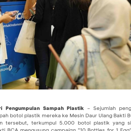
ri Pengumpulan Sampah Plastik
– Sejumlah peng
 botol plastik mereka ke Mesin Daur Ulang Bakti B
 tersebut, terkumpul 5.000 botol plastik yang si
akti BCA mengusung
campaign
”10 Bottles for 1 Egg”