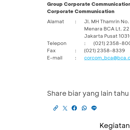
Group Corporate Communication 
Corporate Communication
Alamat
:
Jl. MH Thamrin No. 
Menara BCA Lt. 22
Jakarta Pusat 103
Telepon
:
(021) 2358-80
Fax
:
(021) 2358-8339
E-mail
:
corcom_bca@bca.c
Share biar yang lain tahu
Kegiatan