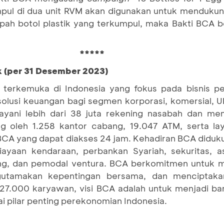
mpul di dua unit RVM akan digunakan untuk mendukun
mpah botol plastik yang terkumpul, maka Bakti BC
*****
k (per 31 Desember 2023)
terkemuka di Indonesia yang fokus pada bisnis pe
 solusi keuangan bagi segmen korporasi, komersial,
ani lebih dari 38 juta rekening nasabah dan mem
ung oleh 1.258 kantor cabang, 19.047 ATM, serta la
BCA yang dapat diakses 24 jam. Kehadiran BCA diduku
yaan kendaraan, perbankan Syariah, sekuritas, a
ang, dan pemodal ventura. BCA berkomitmen untuk 
utamakan kepentingan bersama, dan menciptaka
 27.000 karyawan, visi BCA adalah untuk menjadi ba
 pilar penting perekonomian Indonesia.