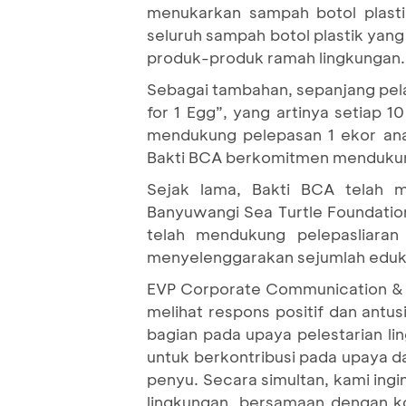
menukarkan sampah botol plasti
seluruh sampah botol plastik yan
produk-produk ramah lingkungan.
Sebagai tambahan, sepanjang pe
for 1 Egg”, yang artinya setiap 
mendukung pelepasan 1 ekor ana
Bakti BCA berkomitmen mendukun
Sejak lama, Bakti BCA telah m
Banyuwangi Sea Turtle Foundatio
telah mendukung pelepasliaran
menyelenggarakan sejumlah eduka
EVP Corporate Communication & S
melihat respons positif dan ant
bagian pada upaya pelestarian li
untuk berkontribusi pada upaya d
penyu. Secara simultan, kami ing
lingkungan, bersamaan dengan k