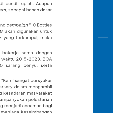
di-pundi rupiah. Adapun
ers
, sebagai bahan dasar
ung
campaign
”10 Bottles
RVM akan digunakan untuk
ik yang terkumpul, maka
a, bekerja sama dengan
un waktu 2015-2023, BCA
00 sarang penyu, serta
 "Kami sangat bersyukur
versary dalam mengambil
ong kesadaran masyarakat
gkampanyekan pelestarian
ang menjadi ancaman bagi
m menjaga keseimbangan