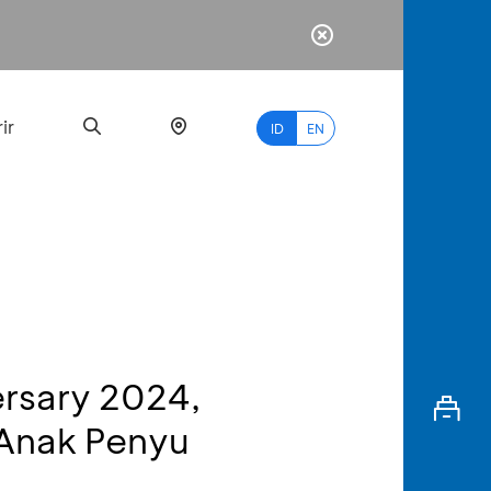
ir
ID
EN
PALING
BANYAK
DICARI
ersary 2024,
myBCA
Anak Penyu
Paylate