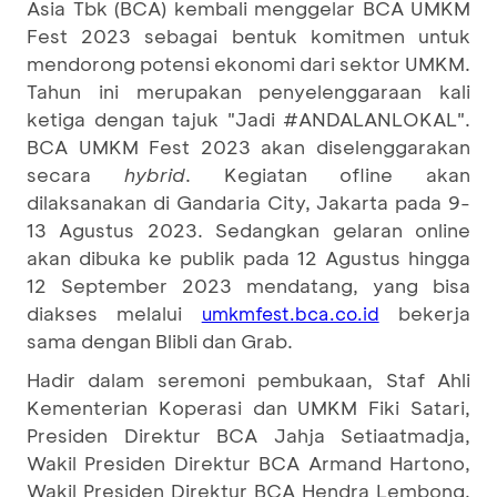
Asia Tbk (BCA) kembali menggelar BCA UMKM
Fest 2023 sebagai bentuk komitmen untuk
mendorong potensi ekonomi dari sektor UMKM.
Tahun ini merupakan penyelenggaraan kali
ketiga dengan tajuk "Jadi #ANDALANLOKAL".
BCA UMKM Fest 2023 akan diselenggarakan
secara
hybrid
. Kegiatan ofline akan
dilaksanakan di Gandaria City, Jakarta pada 9-
13 Agustus 2023. Sedangkan gelaran online
akan dibuka ke publik pada 12 Agustus hingga
12 September 2023 mendatang, yang bisa
diakses melalui
bekerja
umkmfest.bca.co.id
sama dengan Blibli dan Grab.
Hadir dalam seremoni pembukaan, Staf Ahli
Kementerian Koperasi dan UMKM Fiki Satari,
Presiden Direktur BCA Jahja Setiaatmadja,
Wakil Presiden Direktur BCA Armand Hartono,
Wakil Presiden Direktur BCA Hendra Lembong,