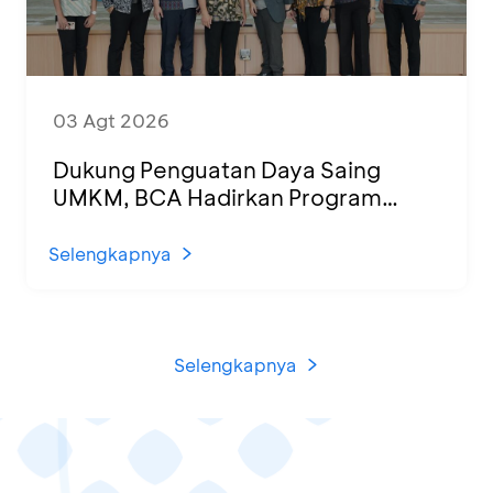
03 Agt 2026
Dukung Penguatan Daya Saing
UMKM, BCA Hadirkan Program
Sertifikasi Halal dan Pelatihan Usaha
di KCU Tanjung Priok
Selengkapnya
Selengkapnya