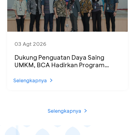
03 Agt 2026
Dukung Penguatan Daya Saing
UMKM, BCA Hadirkan Program
Sertifikasi Halal dan Pelatihan Usaha
di KCU Tanjung Priok
Selengkapnya
Selengkapnya