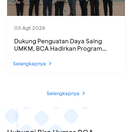
03 Agt 2026
Dukung Penguatan Daya Saing
UMKM, BCA Hadirkan Program
Sertifikasi Halal dan Pelatihan Usaha
di KCU Tanjung Priok
Selengkapnya
Selengkapnya