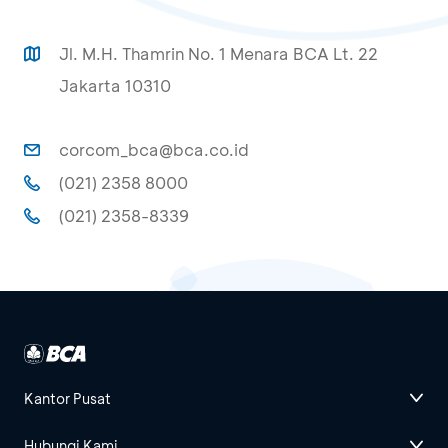
Jl. M.H. Thamrin No. 1 Menara BCA Lt. 22
Jakarta 10310
corcom_bca@bca.co.id
(021) 2358 8000
(021) 2358-8339
Kantor Pusat
Hubungi Kami