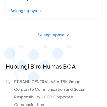
Sertifikasi Halal dan Pelatihan Usaha
di KCU Tanjung Priok
Selengkapnya
Selengkapnya
Hubungi Biro Humas BCA
PT BANK CENTRAL ASIA TBK Group
Corporate Communication and Social
Responsibility - CSR Corporate
Communication