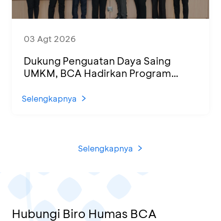
03 Agt 2026
Dukung Penguatan Daya Saing
UMKM, BCA Hadirkan Program
Sertifikasi Halal dan Pelatihan Usaha
di KCU Tanjung Priok
Selengkapnya
Selengkapnya
Hubungi Biro Humas BCA