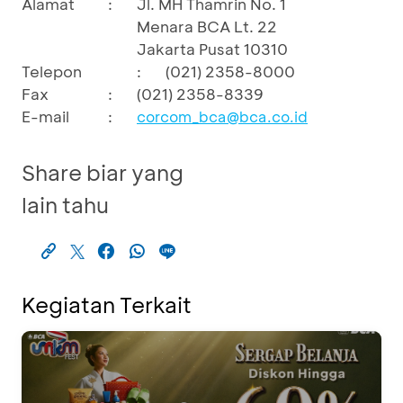
Alamat
:
Jl. MH Thamrin No. 1
Menara BCA Lt. 22
Jakarta Pusat 10310
Telepon
:
(021) 2358-8000
Fax
:
(021) 2358-8339
E-mail
:
corcom_bca@bca.co.id
Share biar yang
lain tahu
Kegiatan Terkait