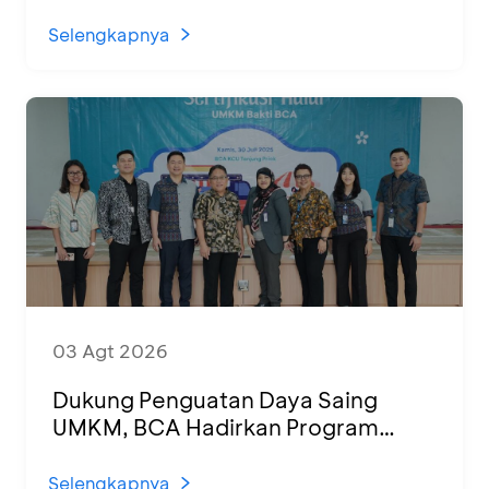
Panggung Ketoprak Financial 2026
Selengkapnya
03 Agt 2026
Dukung Penguatan Daya Saing
UMKM, BCA Hadirkan Program
Sertifikasi Halal dan Pelatihan Usaha
di KCU Tanjung Priok
Selengkapnya