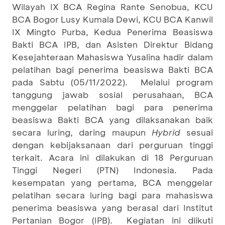
Wilayah IX BCA Regina Rante Senobua, KCU
BCA Bogor Lusy Kumala Dewi, KCU BCA Kanwil
IX Mingto Purba, Kedua Penerima Beasiswa
Bakti BCA IPB, dan Asisten Direktur Bidang
Kesejahteraan Mahasiswa Yusalina hadir dalam
pelatihan bagi penerima beasiswa Bakti BCA
pada Sabtu (05/11/2022). Melalui program
tanggung jawab sosial perusahaan, BCA
menggelar pelatihan bagi para penerima
beasiswa Bakti BCA yang dilaksanakan baik
secara luring, daring maupun
Hybrid
sesuai
dengan kebijaksanaan dari perguruan tinggi
terkait. Acara ini dilakukan di 18 Perguruan
Tinggi Negeri (PTN) Indonesia. Pada
kesempatan yang pertama, BCA menggelar
pelatihan secara luring bagi para mahasiswa
penerima beasiswa yang berasal dari Institut
Pertanian Bogor (IPB). Kegiatan ini diikuti