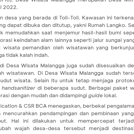
I 2022.
desa yang berada di Toli-Toli. Kawasan ini terkena
ng dapat dibuka dan ditutup, yakni Rumah Langko. S
 memudahkan saat menjemur hasil-hasil bumi seper
asi keindahan alam lainnya seperti jalur sungai yan
at wisata pemandian oleh wisatawan yang berkunjun
ga tidak kalah indah.
n di Desa Wisata Malangga juga sudah disesuaikan d
ah wisatawan. Di Desa Wisata Malangga sudah ter
udut wisata. Selain itu untuk tetap menjaga protok
a
handsanitizer
di beberapa sudut. Berbagai paket wi
rasi dengan mudah dan didampingi
guide
lokal.
nication & CSR BCA menegaskan, berbekal pengalam
an mencurahkan pendampingan dan pembinaan yang
ut. Hal ini dilakukan untuk mempercepat terjad
ah wajah desa-desa tersebut menjadi destinasi b