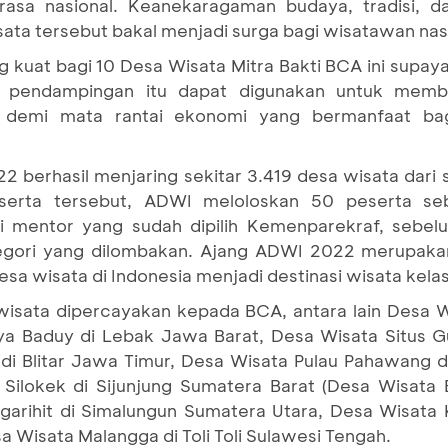
rasa nasional. Keanekaragaman budaya, tradisi, 
wisata tersebut bakal menjadi surga bagi wisatawan n
 kuat bagi 10 Desa Wisata Mitra Bakti BCA ini supaya
an pendampingan itu dapat digunakan untuk mem
n demi mata rantai ekonomi yang bermanfaat bag
2 berhasil menjaring sekitar 3.419 desa wisata dari 
eserta tersebut, ADWI meloloskan 50 peserta seb
mentor yang sudah dipilih Kemenparekraf, sebelum
tegori yang dilombakan. Ajang ADWI 2022 merupak
 wisata di Indonesia menjadi destinasi wisata kelas
a wisata dipercayakan kepada BCA, antara lain Desa 
a Baduy di Lebak Jawa Barat, Desa Wisata Situs G
i Blitar Jawa Timur, Desa Wisata Pulau Pahawang 
 Silokek di Sijunjung Sumatera Barat (Desa Wisata 
arihit di Simalungun Sumatera Utara, Desa Wisata
a Wisata Malangga di Toli Toli Sulawesi Tengah.