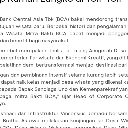
 Bank Central Asia Tbk (BCA) bakal mendorong tran
tujuan wisata baru. Berbekal histori dan pengalama
sa Wisata Mitra Bakti BCA dapat menjadi pengg
dan benefit bagi masyarakat.
ersebut merupakan finalis dari ajang Anugerah Desa
ementerian Pariwisata dan Ekonomi Kreatif, yang dit
atihan demi bertransformasi menjadi destinasi pari
an dan pembinaan intensif selama kurang lebih se
 dapat naik kelas menjadi desa wisata yang dikenal k
ih kepada Bapak Sandiaga Uno dan Kemenparekraf y
bagai mitra Bakti BCA,” ujar Head of Corporate 
yn.
tinasi dan Infrastruktur Vinsensius Jemadu bersa
Bratha Astawa melakukan kunjungan ke Desa Wisat
6/10). Desa Wisata Malangga merupakan Desa Mitr