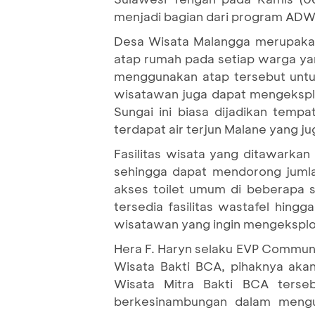
menjadi bagian dari program ADW
Desa Wisata Malangga merupakan 
atap rumah pada setiap warga ya
menggunakan atap tersebut untuk
wisatawan juga dapat mengeksplor
Sungai ini biasa dijadikan temp
terdapat air terjun Malane yang ju
Fasilitas wisata yang ditawarka
sehingga dapat mendorong juml
akses toilet umum di beberapa s
tersedia fasilitas wastafel hingg
wisatawan yang ingin mengeksplo
Hera F. Haryn selaku EVP Commu
Wisata Bakti BCA, pihaknya ak
Wisata Mitra Bakti BCA terseb
berkesinambungan dalam mengub