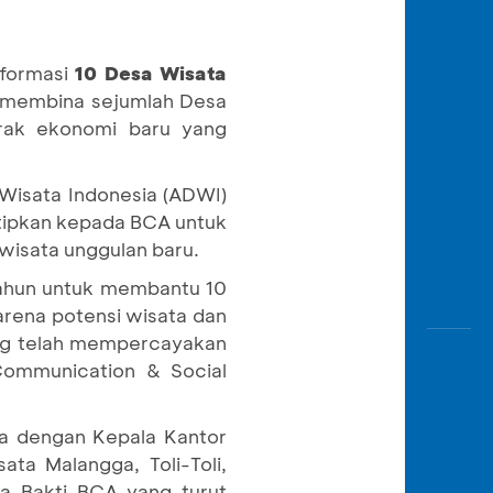
Awas
Modus
sformasi
10 Desa Wisata
Buka
Rekeni
n membina sejumlah Desa
Tahapa
erak ekonomi baru yang
Edukati
 Wisata Indonesia (ADWI)
itipkan kepada BCA untuk
wisata unggulan baru.
tahun untuk membantu 10
arena potensi wisata dan
ang telah mempercayakan
Communication & Social
ma dengan Kepala Kantor
a Malangga, Toli-Toli,
a Bakti BCA yang turut