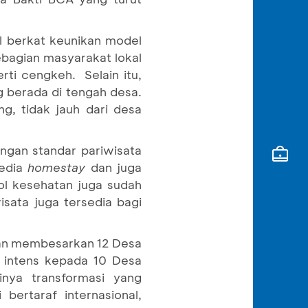
l berkat keunikan model
ebagian masyarakat lokal
ti cengkeh. Selain itu,
g berada di tengah desa.
g, tidak jauh dari desa
engan standar pariwisata
sedia
homestay
dan juga
ol kesehatan juga sudah
sata juga tersedia bagi
an membesarkan 12 Desa
 intens kepada 10 Desa
inya transformasi yang
ertaraf internasional,