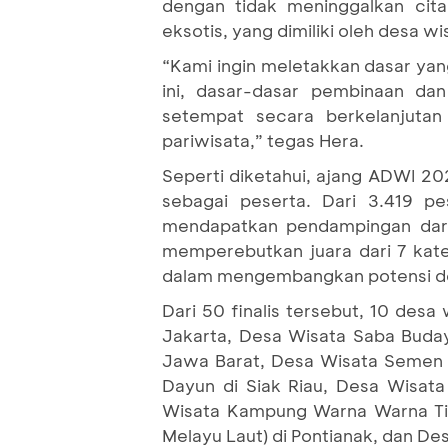
dengan tidak meninggalkan cita
eksotis, yang dimiliki oleh desa 
“Kami ingin meletakkan dasar yang
ini, dasar-dasar pembinaan d
setempat secara berkelanjuta
pariwisata,” tegas Hera.
Seperti diketahui, ajang ADWI 202
sebagai peserta. Dari 3.419 p
mendapatkan pendampingan dari 
memperebutkan juara dari 7 ka
dalam mengembangkan potensi desa
Dari 50 finalis tersebut, 10 des
Jakarta, Desa Wisata Saba Buday
Jawa Barat, Desa Wisata Semen d
Dayun di Siak Riau, Desa Wisata
Wisata Kampung Warna Warna Tig
Melayu Laut) di Pontianak, dan Des