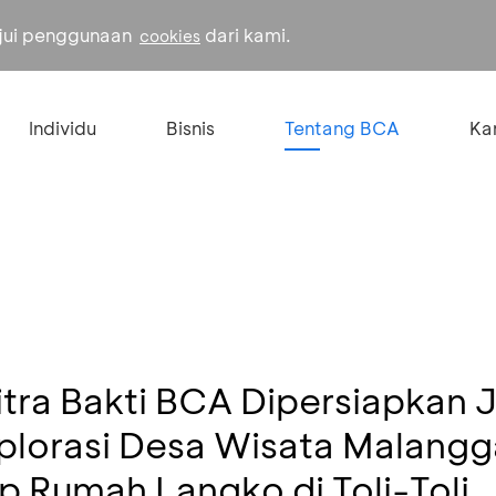
ujui penggunaan
dari kami.
cookies
Individu
Bisnis
Tentang BCA
Kar
tra Bakti BCA Dipersiapkan J
splorasi Desa Wisata Malangg
p Rumah Langko di Toli-Toli