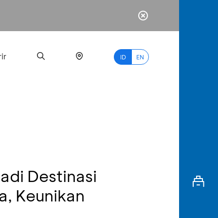
ir
ID
EN
PALING
BANYAK
DICARI
adi Destinasi
myBCA
a, Keunikan
Paylate