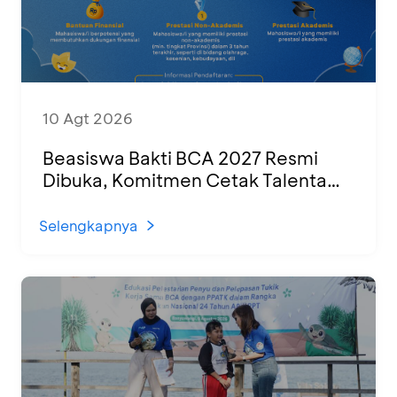
10 Agt 2026
Beasiswa Bakti BCA 2027 Resmi
Dibuka, Komitmen Cetak Talenta
Muda untuk SDM Indonesia yang
Unggul
Selengkapnya