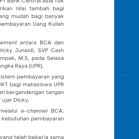
 PT Bank Central Asia Tbk
Awas
kan nilai tambah bagi
Modus
yang mudah bagi banyak
Buka
 pembayaran Uang Kuliah
Rekeni
Tahapa
gement
antara BCA dan
Edukati
Dicky Junaidi, SVP Cash
ampak, M.S, pada Selasa
angka Raya (UPR).
 sistem pembayaran yang
n UKT bagi mahasiswa UPR
dan bergandengan tangan
 ujar Dicky.
 melalui
e-channel
BCA.
ir kebutuhan pembayaran
 yang telah bekerja sama