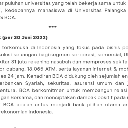
r puluhan universitas yang telah bekerja sama untu
 ini, kedepannya mahasiswa di Universitas Palang
el
BCA.
***
 (per 30 Juni 2022)
terkemuka di Indonesia yang fokus pada bisnis pe
 solusi keuangan bagi segmen korporasi, komersial,
itar 31 juta rekening nasabah dan memproses sekitar 
tor cabang, 18.065 ATM, serta layanan internet & mo
es 24 jam. Kehadiran BCA didukung oleh sejumlah en
bankan Syariah, sekuritas, asuransi umum dan ji
ventura. BCA berkomitmen untuk membangun relasi
an Bersama, dan menciptakan dampak positif pada 
si BCA adalah untuk menjadi bank pilihan utama a
erekonomian Indonesia.