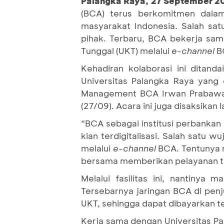
Palangka Raya, 27 September 
(BCA) terus berkomitmen dala
masyarakat Indonesia. Salah s
pihak. Terbaru, BCA bekerja sa
Tunggal (UKT) melalui
e-channel
B
Kehadiran kolaborasi ini ditand
Universitas Palangka Raya yang 
Management BCA Irwan Prabawa, R
(27/09). Acara ini juga disaksikan
“BCA sebagai institusi perbanka
kian terdigitalisasi. Salah sat
melalui
e-channel
BCA. Tentunya 
bersama memberikan pelayanan terb
Melalui fasilitas ini, nantin
Tersebarnya jaringan BCA di pe
UKT, sehingga dapat dibayarkan t
Kerja sama dengan Universitas Pa