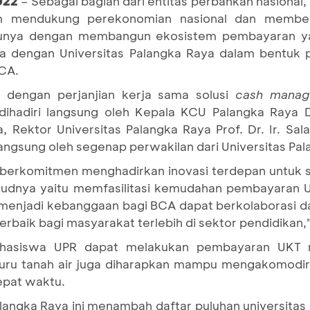
2022
– Sebagai bagian dari entitas perbankan nasional,
m mendukung perekonomian nasional dan memberi
atunya dengan membangun ekosistem pembayaran 
ma dengan Universitas Palangka Raya dalam bentuk
CA.
ai dengan perjanjian kerja sama solusi
cash mana
dihadiri langsung oleh Kepala KCU Palangka Raya 
ektor Universitas Palangka Raya Prof. Dr. Ir. Sal
 langsung oleh segenap perwakilan dari Universitas Pal
n berkomitmen menghadirkan inovasi terdepan untuk
u wujudnya yaitu memfasilitasi kemudahan pembayara
menjadi kebanggaan bagi BCA dapat berkolaborasi 
aik bagi masyarakat terlebih di sektor pendidikan,”
ya mahasiswa UPR dapat melakukan pembayaran UKT
njuru tanah air juga diharapkan mampu mengakomod
epat waktu.
langka Raya ini menambah daftar puluhan universitas