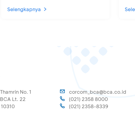
Selengkapnya
Sel
A
 Thamrin No. 1
corcom_bca@bca.co.id
BCA Lt. 22
(021) 2358 8000
 10310
(021) 2358-8339