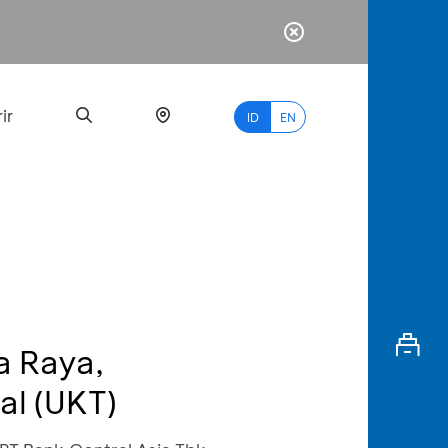
ir
ID
EN
PALING
BANYAK
DICARI
a Raya,
myBCA
al (UKT)
Paylate