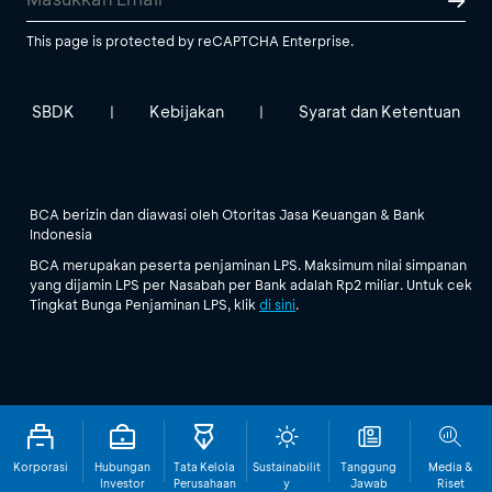
This page is protected by reCAPTCHA Enterprise.
SBDK
Kebijakan
Syarat dan Ketentuan
|
|
BCA berizin dan diawasi oleh Otoritas Jasa Keuangan & Bank
Indonesia
BCA merupakan peserta penjaminan LPS. Maksimum nilai simpanan
yang dijamin LPS per Nasabah per Bank adalah Rp2 miliar. Untuk cek
Tingkat Bunga Penjaminan LPS, klik
di sini
.
Korporasi
Hubungan
Tata Kelola
Sustainabilit
Tanggung
Media &
Investor
Perusahaan
y
Jawab
Riset