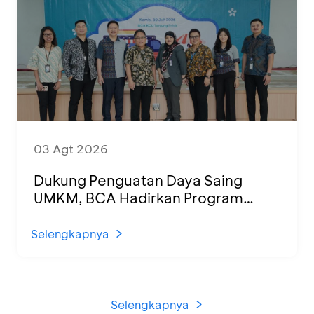
03 Agt 2026
Dukung Penguatan Daya Saing
UMKM, BCA Hadirkan Program
Sertifikasi Halal dan Pelatihan Usaha
di KCU Tanjung Priok
Selengkapnya
Selengkapnya