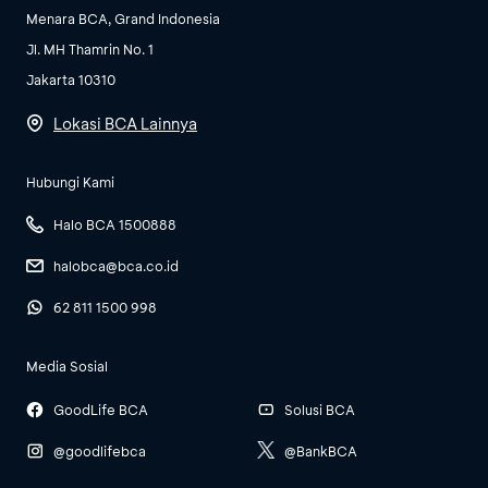
Menara BCA, Grand Indonesia
Jl. MH Thamrin No. 1
Jakarta 10310
Lokasi BCA Lainnya
Hubungi Kami
Halo BCA 1500888
halobca@bca.co.id
62 811 1500 998
Media Sosial
GoodLife BCA
Solusi BCA
@goodlifebca
@BankBCA