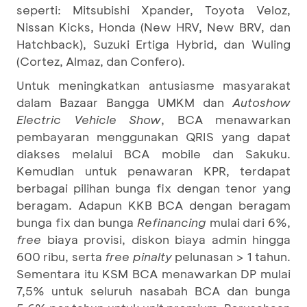
seperti: Mitsubishi Xpander, Toyota Veloz,
Nissan Kicks, Honda (New HRV, New BRV, dan
Hatchback), Suzuki Ertiga Hybrid, dan Wuling
(Cortez, Almaz, dan Confero).
Untuk meningkatkan antusiasme masyarakat
dalam Bazaar Bangga UMKM dan
Autoshow
Electric Vehicle Show
, BCA menawarkan
pembayaran menggunakan QRIS yang dapat
diakses melalui BCA mobile dan Sakuku.
Kemudian untuk penawaran KPR, terdapat
berbagai pilihan bunga fix dengan tenor yang
beragam. Adapun KKB BCA dengan beragam
bunga fix dan bunga
Refinancing
mulai dari 6%,
free
biaya provisi, diskon biaya admin hingga
600 ribu, serta
free
pinalty
pelunasan > 1 tahun.
Sementara itu KSM BCA menawarkan DP mulai
7,5% untuk seluruh nasabah BCA dan bunga