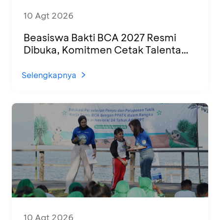
10 Agt 2026
Beasiswa Bakti BCA 2027 Resmi
Dibuka, Komitmen Cetak Talenta
Muda untuk SDM Indonesia yang
Unggul
Selengkapnya
10 Agt 2026