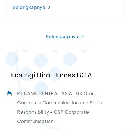
di KCU Tanjung Priok
Selengkapnya
Selengkapnya
Hubungi Biro Humas BCA
PT BANK CENTRAL ASIA TBK Group
Corporate Communication and Social
Responsibility - CSR Corporate
Communication