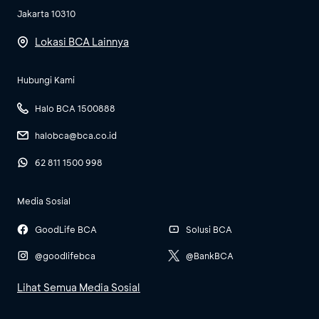
Jakarta 10310
Lokasi BCA Lainnya
Hubungi Kami
Halo BCA 1500888
halobca@bca.co.id
62 811 1500 998
Media Sosial
GoodLife BCA
Solusi BCA
@goodlifebca
@BankBCA
Lihat Semua Media Sosial