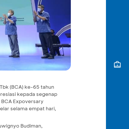
 Tbk (BCA) ke-65 tahun
presiasi kepada segenap
a BCA Expoversary
elar selama empat hari,
Suwignyo Budiman,