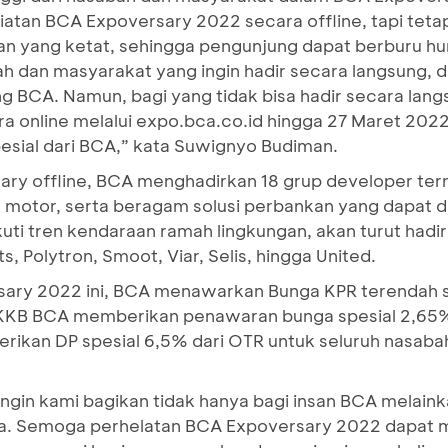
atan BCA Expoversary 2022 secara offline, tapi tet
n yang ketat, sehingga pengunjung dapat berburu hu
dan masyarakat yang ingin hadir secara langsung, di
g BCA. Namun, bagi yang tidak bisa hadir secara lang
 online melalui expo.bca.co.id hingga 27 Maret 2022
sial dari BCA,” kata Suwignyo Budiman.
y offline, BCA menghadirkan 18 grup developer tern
motor, serta beragam solusi perbankan yang dapat d
uti tren kendaraan ramah lingkungan, akan turut had
s, Polytron, Smoot, Viar, Selis, hingga United.
ary 2022 ini, BCA menawarkan Bunga KPR terendah s
n KKB BCA memberikan penawaran bunga spesial 2,65% f
ikan DP spesial 6,5% dari OTR untuk seluruh nasabah
in kami bagikan tidak hanya bagi insan BCA melainka
a. Semoga perhelatan BCA Expoversary 2022 dapat m