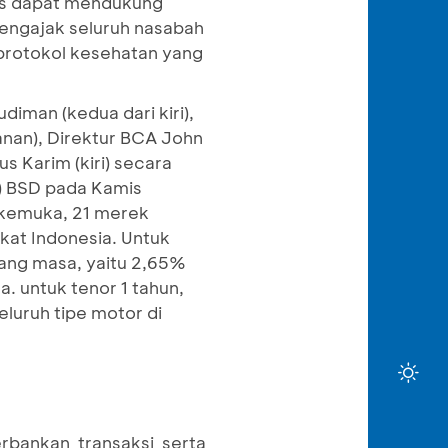
gus dapat mendukung
engajak seluruh nasabah
protokol kesehatan yang
iman (kedua dari kiri),
anan), Direktur BCA John
s Karim (kiri) secara
) BSD pada Kamis
rkemuka, 21 merek
kat Indonesia. Untuk
ang masa, yaitu 2,65%
. untuk tenor 1 tahun,
luruh tipe motor di
rbankan transaksi serta