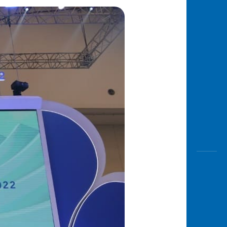
Awas
Modus
Buka
Rekeni
Tahapa
Edukati