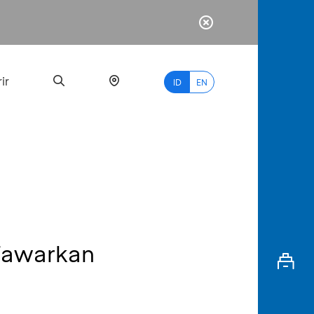
ir
ID
EN
PALING
BANYAK
DICARI
Tawarkan
myBCA
Paylate