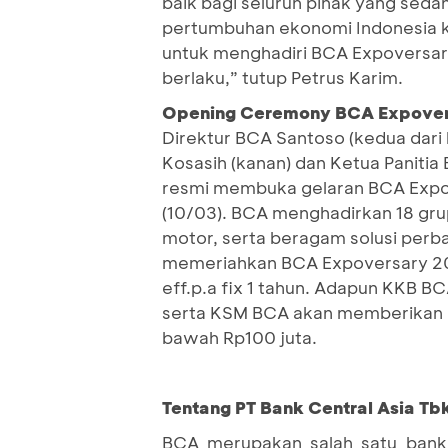
baik bagi seluruh pihak yang sed
pertumbuhan ekonomi Indonesia k
untuk menghadiri BCA Expoversary
berlaku,” tutup Petrus Karim.
Opening Ceremony BCA Expover
Direktur BCA Santoso (kedua dari 
Kosasih (kanan) dan Ketua Panitia
resmi membuka gelaran BCA Expov
(10/03). BCA menghadirkan 18 gru
motor, serta beragam solusi perb
memeriahkan BCA Expoversary 20
eff.p.a fix 1 tahun. Adapun KKB B
serta KSM BCA akan memberikan DP
bawah Rp100 juta.
Tentang PT Bank Central Asia Tb
BCA merupakan salah satu bank 