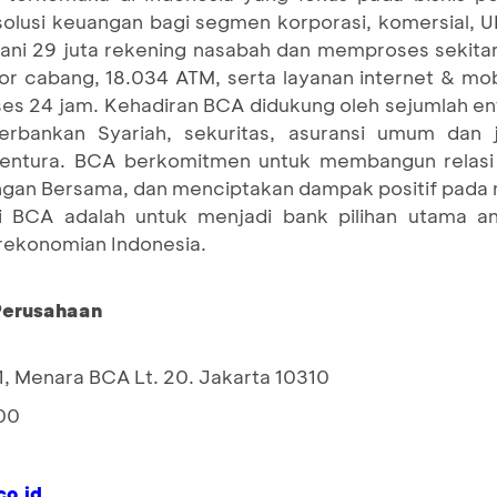
 solusi keuangan bagi segmen korporasi, komersial,
ni 29 juta rekening nasabah dan memproses sekitar 
tor cabang, 18.034 ATM, serta layanan internet & mo
es 24 jam. Kehadiran BCA didukung oleh sejumlah en
bankan Syariah, sekuritas, asuransi umum dan ji
ventura. BCA berkomitmen untuk membangun relasi
an Bersama, dan menciptakan dampak positif pada 
si BCA adalah untuk menjadi bank pilihan utama a
erekonomian Indonesia.
 Perusahaan
1, Menara BCA Lt. 20. Jakarta 10310
00
o.id