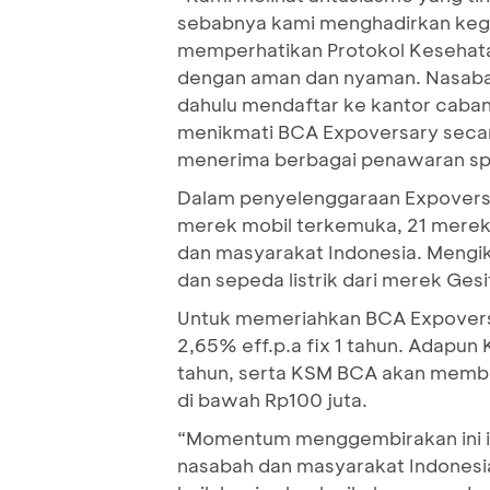
sebabnya kami menghadirkan kegi
memperhatikan Protokol Kesehata
dengan aman dan nyaman. Nasabah 
dahulu mendaftar ke kantor caban
menikmati BCA Expoversary secara
menerima berbagai penawaran spe
Dalam penyelenggaraan Expoversar
merek mobil terkemuka, 21 merek 
dan masyarakat Indonesia. Mengik
dan sepeda listrik dari merek Gesit
Untuk memeriahkan BCA Expovers
2,65% eff.p.a fix 1 tahun. Adapu
tahun, serta KSM BCA akan member
di bawah Rp100 juta.
“Momentum menggembirakan ini ing
nasabah dan masyarakat Indonesi