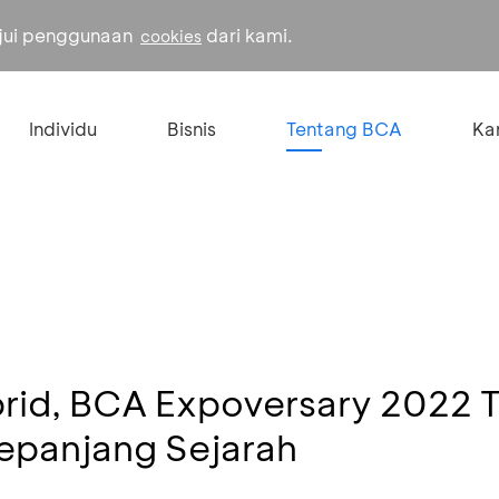
ujui penggunaan
dari kami.
cookies
Individu
Bisnis
Tentang BCA
Kar
rid, BCA Expoversary 2022 
epanjang Sejarah