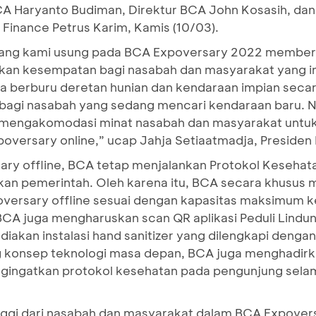
CA Haryanto Budiman, Direktur BCA John Kosasih, dan
Finance Petrus Karim, Kamis (10/03).
e) yang kami usung pada BCA Expoversary 2022 membe
ikan kesempatan bagi nasabah dan masyarakat yang i
 berburu deretan hunian dan kendaraan impian secara
e bagi nasabah yang sedang mencari kendaraan baru.
 mengakomodasi minat nasabah dan masyarakat untuk
poversary online,” ucap Jahja Setiaatmadja, Presiden
ry offline, BCA tetap menjalankan Protokol Kesehat
an pemerintah. Oleh karena itu, BCA secara khusus 
versary offline sesuai dengan kapasitas maksimum ke
BCA juga mengharuskan scan QR aplikasi Peduli Lindun
akan instalasi hand sanitizer yang dilengkapi dengan
g konsep teknologi masa depan, BCA juga menghadirk
gingatkan protokol kesehatan pada pengunjung sela
nggi dari nasabah dan masyarakat dalam BCA Expovers