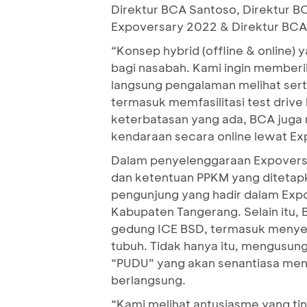
Direktur BCA Santoso, Direktur B
Expoversary 2022 & Direktur BCA 
“Konsep hybrid (offline & onlin
bagi nasabah. Kami ingin member
langsung pengalaman melihat serta
termasuk memfasilitasi test driv
keterbatasan yang ada, BCA juga
kendaraan secara online lewat Ex
Dalam penyelenggaraan Expoversa
dan ketentuan PPKM yang ditetapk
pengunjung yang hadir dalam Expo
Kabupaten Tangerang. Selain itu, 
gedung ICE BSD, termasuk menyedi
tubuh. Tidak hanya itu, mengusun
“PUDU” yang akan senantiasa men
berlangsung.
“Kami melihat antusiasme yang ti