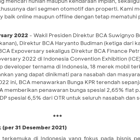
ang mencari hunian maupun kendaraan impian, sekali
hususnya dari segmen otomotif dan properti. Kami m
 baik online maupun offline dengan tetap mematuhi 
sary 2022
- Wakil Presiden Direktur BCA Suwignyo Bud
kanan), Direktur BCA Haryanto Budiman (ketiga dari k
 BCA Expoversary sekaligus Direktur BCA Finance Petru
ersary 2022 di Indonesia Convention Exhibition (ICE
p developer ternama di Indonesia, 18 merek mobil te
ankan yang dapat dinikmati para nasabah dan masyara
22 ini, BCA menawarkan Bunga KPR terendah sepanj
CA memberikan penawaran bunga spesial 2,65% flat p.a
 spesial 6,5% dari OTR untuk seluruh nasabah dan se
***
k (per 31 Desember 2021)
terkemuka di Indonesia yang fokus pada bisnis pe