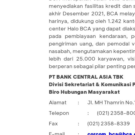
menyediakan fasilitas kredit dan
akhir Desember 2021, BCA melaya
harinya, didukung oleh 1.242 kan
center Halo BCA yang dapat diaks
pada pembiayaan kendaraan, per
pengiriman uang, dan pemodal 
nasabah, mengutamakan kepenting
lebih dari 25.000 karyawan, vi
berperan sebagai pilar penting p
PT BANK CENTRAL ASIA TBK
Divisi Sekretariat & Komunikasi
Biro Hubungan Masyarakat
Alamat
Jl. MH Thamrin No.
:
Telepon
:
(021) 2358-80
Fax
:
(021) 2358-8339
E-mail
:
corcom_bca@bca.c