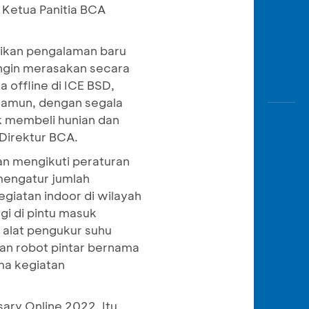
 Ketua Panitia BCA
rikan pengalaman baru
ngin merasakan secara
 offline di ICE BSD,
 Namun, dengan segala
 membeli hunian dan
 Direktur BCA.
an mengikuti peraturan
mengatur jumlah
giatan indoor di wilayah
gi di pintu masuk
 alat pengukur suhu
an robot pintar bernama
ma kegiatan
ary Online 2022. Itu