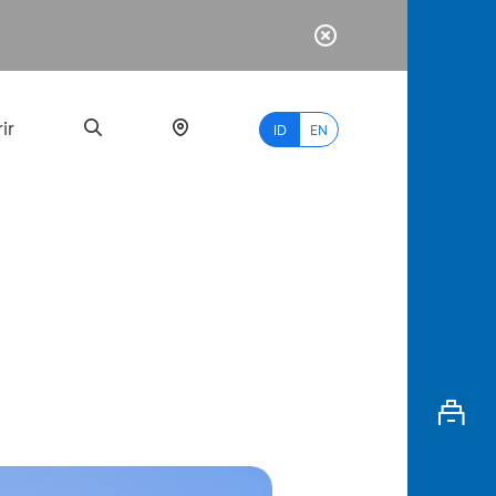
ir
ID
EN
PALING
BANYAK
DICARI
myBCA
Paylate