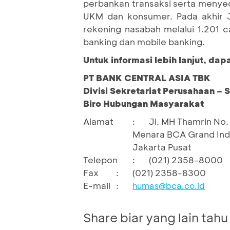
perbankan transaksi serta menyedi
UKM dan konsumer. Pada akhir Ju
rekening nasabah melalui 1.201 
banking dan mobile banking.
Untuk informasi lebih lanjut, da
PT BANK CENTRAL ASIA TBK
Divisi Sekretariat Perusahaan – 
Biro Hubungan Masyarakat
Alamat
:
Jl. MH Thamrin No. 
Menara BCA Grand Indo
Jakarta Pusat
Telepon
:
(021) 2358-8000
Fax
:
(021) 2358-8300
E-mail
:
humas@bca.co.id
Share biar yang lain tahu