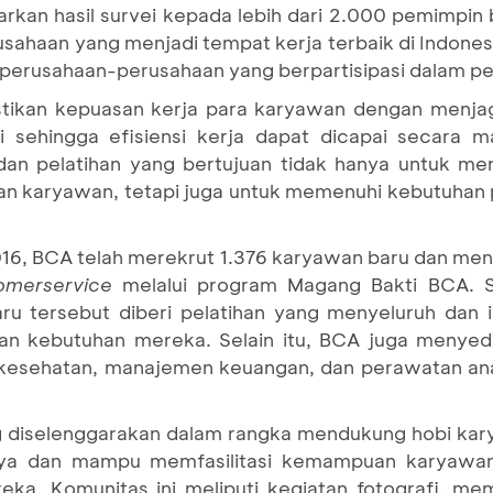
rkan hasil survei kepada lebih dari 2.000 pemimpin b
ahaan yang menjadi tempat kerja terbaik di Indonesia
 perusahaan-perusahaan yang berpartisipasi dalam pe
ikan kepuasan kerja para karyawan dengan menja
 sehingga efisiensi kerja dapat dicapai secara m
an pelatihan yang bertujuan tidak hanya untuk me
ban karyawan, tetapi juga untuk memenuhi kebutuhan
016, BCA telah merekrut 1.376 karyawan baru dan me
omer
service
melalui program Magang Bakti BCA. 
ru tersebut diberi pelatihan yang menyeluruh dan i
an kebutuhan mereka. Selain itu, BCA juga menyed
 kesehatan, manajemen keuangan, dan perawatan anak
g diselenggarakan dalam rangka mendukung hobi ka
anya dan mampu memfasilitasi kemampuan karyawa
mereka. Komunitas ini meliputi kegiatan fotografi, 