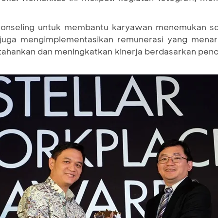
konseling untuk membantu karyawan menemukan sol
 juga mengimplementasikan remunerasi yang menar
ankan dan meningkatkan kinerja berdasarkan penca