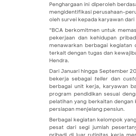
Penghargaan ini diperoleh berdasa
mengidentifikasi perusahaan-perus
oleh survei kepada karyawan dari
“BCA berkomitmen untuk memast
pekerjaan dan kehidupan pribadi
menawarkan berbagai kegiatan d
terkait dengan tugas dan kewaji
Hendra.
Dari Januari hingga September 2
bekerja sebagai
teller
dan
cust
berbagai unit kerja, karyawan ba
program pendidikan sesuai deng
pelatihan yang berkaitan dengan
persiapan menjelang pensiun.
Berbagai kegiatan kelompok yan
pesat dari segi jumlah pesert
pribadi di luar rutinitas kerja 