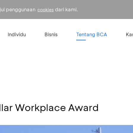
ujui penggunaan
dari kami.
cookies
Individu
Bisnis
Tentang BCA
Kar
llar Workplace Award