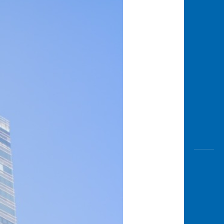
Awas
Modus
Buka
Rekeni
Tahapa
Edukati