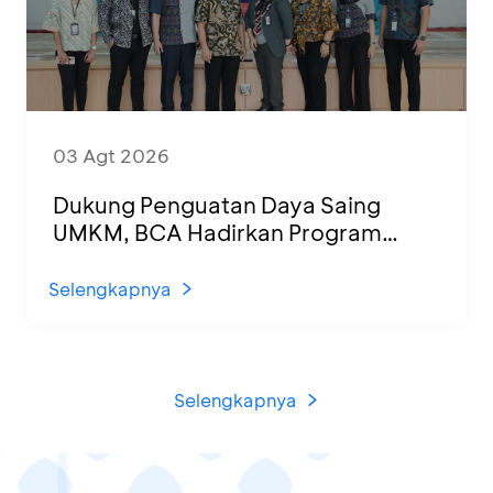
03 Agt 2026
Dukung Penguatan Daya Saing
UMKM, BCA Hadirkan Program
Sertifikasi Halal dan Pelatihan Usaha
di KCU Tanjung Priok
Selengkapnya
Selengkapnya