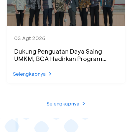
03 Agt 2026
Dukung Penguatan Daya Saing
UMKM, BCA Hadirkan Program
Sertifikasi Halal dan Pelatihan Usaha
di KCU Tanjung Priok
Selengkapnya
Selengkapnya