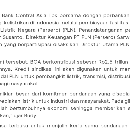
 Bank Central Asia Tbk bersama dengan perbanka
elistrikan di Indonesia melalui pembiayaan fasilitas kr
Listrik Negara (Persero) (PLN). Penandatanganan pe
y Susanto, Direktur Keuangan PT PLN (Persero) Sarw
n yang berpartisipasi disaksikan Direktur Utama PLN
m) tersebut, BCA berkontribusi sebesar Rp2,5 triliun
innya. Kredit sindikasi ini akan digunakan untuk m
al PLN untuk pembangkit listrik, transmisi, distribus
bagi masyarakat.
ikian besar dari komitmen pendanaan yang disediak
iakan listrik untuk industri dan masyarakat. Pada gi
dalah bertumbuhnya ekonomi sehingga memberikan 
an,” ujar Rudy.
sa terbuka untuk menjalin kerja sama pendanaan 