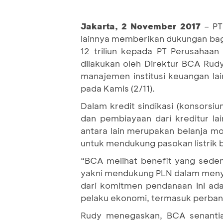
Jakarta
,
2
November
2017
– PT
lainnya memberikan dukungan bagi k
12 triliun kepada PT Perusahaan 
dilakukan oleh Direktur BCA Rud
manajemen institusi keuangan lai
pada Kamis (2/11).
Dalam kredit sindikasi (konsorsiu
dan pembiayaan dari kreditur la
antara lain merupakan belanja mod
untuk mendukung pasokan listrik 
“BCA melihat benefit yang sedem
yakni mendukung PLN dalam menyed
dari komitmen pendanaan ini a
pelaku ekonomi, termasuk perbank
Rudy menegaskan, BCA senantia