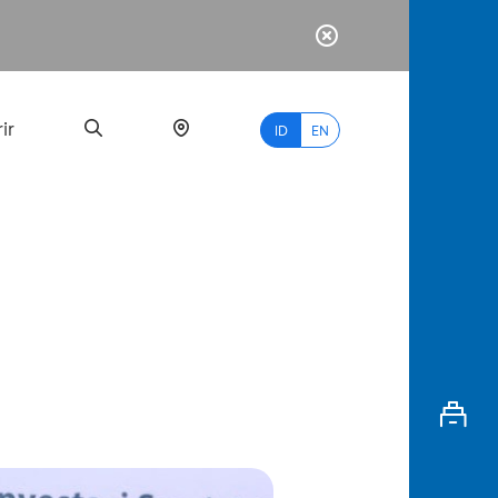
ir
ID
EN
PALING
BANYAK
DICARI
myBCA
Paylate