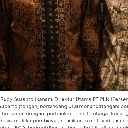
Rudy Susanto (kanan), Direktur Utama PT PLN (Persero)
darto (tengah) berbincang usai menandatangani perjan
CA bersama dengan perbankan dan lembaga keuang
esia melalui pembiayaan fasilitas kredit sindikasi sen
rsebut, BCA berkontribusi sebesar Rp2,5 triliun unt