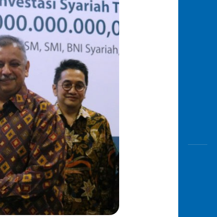
Awas
Modus
Buka
Rekeni
Tahapa
Edukati