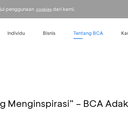
ujui penggunaan
dari kami.
cookies
Individu
Bisnis
Tentang BCA
Kar
g Menginspirasi” – BCA Adak