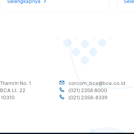
Selengkapnya
Sel
A
 Thamrin No. 1
corcom_bca@bca.co.id
BCA Lt. 22
(021) 2358 8000
 10310
(021) 2358-8339