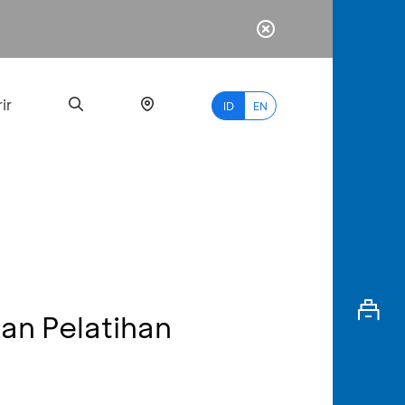
ir
ID
EN
PALING
BANYAK
DICARI
an Pelatihan
myBCA
Paylate