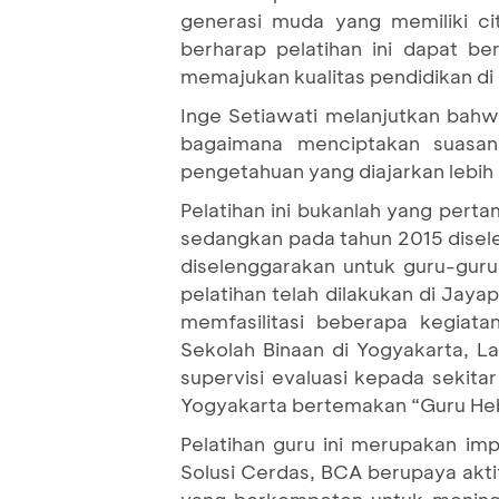
generasi muda yang memiliki cit
berharap pelatihan ini dapat be
memajukan kualitas pendidikan di 
Inge Setiawati melanjutkan bahw
bagaimana menciptakan suasana
pengetahuan yang diajarkan lebih
Pelatihan ini bukanlah yang pert
sedangkan pada tahun 2015 disel
diselenggarakan untuk guru-gur
pelatihan telah dilakukan di Jay
memfasilitasi beberapa kegiat
Sekolah Binaan di Yogyakarta, L
supervisi evaluasi kepada sekit
Yogyakarta bertemakan “Guru He
Pelatihan guru ini merupakan impl
Solusi Cerdas, BCA berupaya a
yang berkompeten untuk meningka