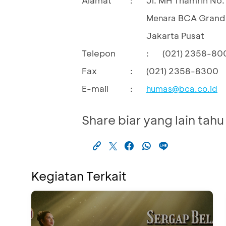
:
BCA Grand 
Menara
Jakarta Pusat
Telepon
:
(021) 2358-80
Fax
:
(021) 2358-8300
E-mail
:
humas@bca.co.id
Share biar yang lain tahu
Kegiatan Terkait