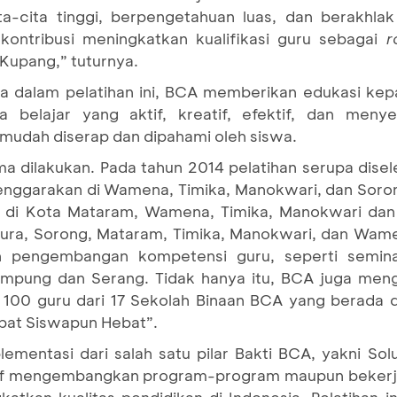
a-cita tinggi, berpengetahuan luas, dan berakhla
rkontribusi meningkatkan kualifikasi guru sebagai
r
Kupang,” tuturnya.
a dalam pelatihan ini, BCA memberikan edukasi ke
 belajar yang aktif, kreatif, efektif, dan meny
 mudah diserap dan dipahami oleh siswa.
ama dilakukan. Pada tahun 2014 pelatihan serupa dis
enggarakan di Wamena, Timika, Manokwari, dan Soro
u di Kota Mataram, Wamena, Timika, Manokwari dan 
apura, Sorong, Mataram, Timika, Manokwari, dan Wamen
an pengembangan kompetensi guru, seperti semin
ampung dan Serang. Tidak hanya itu, BCA juga meng
ar 100 guru dari 17 Sekolah Binaan BCA yang berada
bat Siswapun Hebat”.
ementasi dari salah satu pilar Bakti BCA, yakni Solu
ktif mengembangkan program-program maupun beker
tkan kualitas pendidikan di Indonesia. Pelatihan i