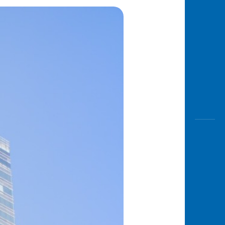
Awas
Modus
Buka
Rekeni
Tahapa
Edukati