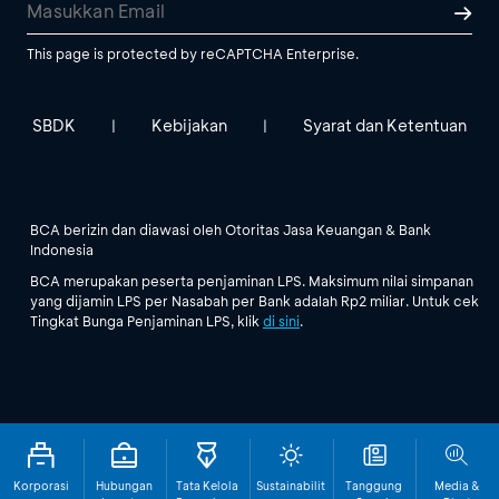
This page is protected by reCAPTCHA Enterprise.
SBDK
Kebijakan
Syarat dan Ketentuan
|
|
BCA berizin dan diawasi oleh Otoritas Jasa Keuangan & Bank
Indonesia
BCA merupakan peserta penjaminan LPS. Maksimum nilai simpanan
yang dijamin LPS per Nasabah per Bank adalah Rp2 miliar. Untuk cek
Tingkat Bunga Penjaminan LPS, klik
di sini
.
Korporasi
Hubungan
Tata Kelola
Sustainabilit
Tanggung
Media &