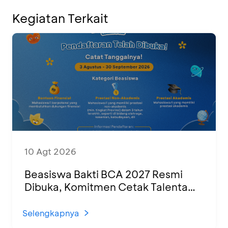
Kegiatan Terkait
10 Agt 2026
Beasiswa Bakti BCA 2027 Resmi
Dibuka, Komitmen Cetak Talenta
Muda untuk SDM Indonesia yang
Unggul
Selengkapnya