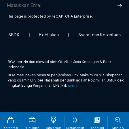
This page is protected by reCAPTCHA Enterprise.
SBDK
Kebijakan
Syarat dan Ketentuan
|
|
BCA berizin dan diawasi oleh Otoritas Jasa Keuangan & Bank
Indonesia
BCA merupakan peserta penjaminan LPS. Maksimum nilai simpanan
yang dijamin LPS per Nasabah per Bank adalah Rp2 miliar. Untuk cek
Tingkat Bunga Penjaminan LPS, klik
di sini
.
Korporasi
Hubungan
Tata Kelola
Sustainabilit
Tanggung
Media &