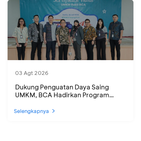
03 Agt 2026
Dukung Penguatan Daya Saing
UMKM, BCA Hadirkan Program
Sertifikasi Halal dan Pelatihan Usaha
di KCU Tanjung Priok
Selengkapnya