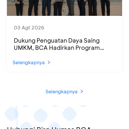
03 Agt 2026
Dukung Penguatan Daya Saing
UMKM, BCA Hadirkan Program
Sertifikasi Halal dan Pelatihan Usaha
di KCU Tanjung Priok
Selengkapnya
Selengkapnya