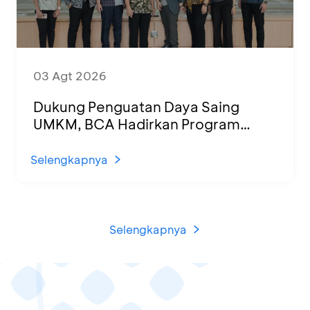
03 Agt 2026
Dukung Penguatan Daya Saing
UMKM, BCA Hadirkan Program
Sertifikasi Halal dan Pelatihan Usaha
di KCU Tanjung Priok
Selengkapnya
Selengkapnya